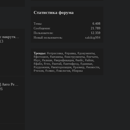
Статистика форума
Темы:
6.408
Сообщения:
21.789
Пользователи:
12.359
TWIBOOST.COM - Сервис накрутки TG, Twitter, IG, YT, TT, VK и пр. | Поддержка 24/7
Новый пользователь:
xakikig984
13
Тренды:
#отрисовка
,
#правка
,
#документы
,
#фотошоп
,
#штампы
,
#инструменты
,
#печати
,
#kyc
,
#клише
,
#верификация
,
#кейс
,
#айпи
,
#файл
,
#гео
,
#китай
,
#антифрод
,
#данные
,
#художник
,
#векторизация
,
#размер
,
#новости
,
#чехия
,
#элвис
,
#экология
,
#биржа
[Автоматизация Telegram] Авто Репостер бот: настройка, уникализация и автопостинг контента
26