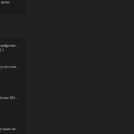
% цены
Начните зарабатывать на цифровых товарах уже сегодня
13
Продвижение сайтов крауд-постами (от 0,97$ публ.)
Профессиональная разработка ПО и Web-решений | Продвинутый Full-Stack
Топ раздеваторов 2026: лучшие нейросети которые раздевают по фото