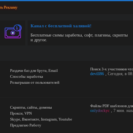
ть Рекламу
Канал с бесплатной халявой!
Бесплатные схемы заработка, софт, плагины, скрипты
и другое.
Раздачи баз для брута, Email
devill86
,
Сегодня, в 08
Способы заработка
Розыгрыши от пользователей
Скрипты, сайты, домены
onlydockyc
,
7 мин. наз
Прокси, VPN
Skype, Вконтакте, Instagram, Youtube
Предлагаю Работу