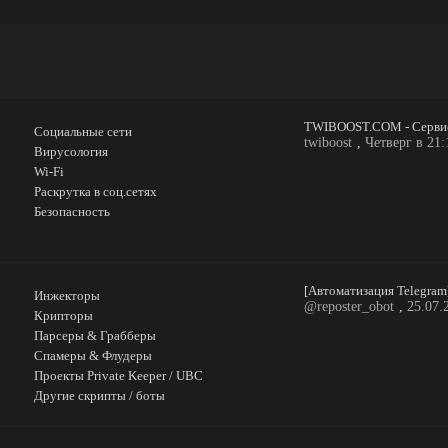
Социальные сети
twiboost
,
Четверг в 21:
Вирусология
Wi-Fi
Раскрутка в соц.сетях
Безопасность
Инжекторы
@reposter_obot
,
25.07.
Крипторы
Парсеры & Грабберы
Спамеры & Флудеры
Проекты Private Keeper / UBC
Другие скрипты / боты