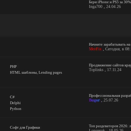
Бери iPhone и PS5 за 30
Inga700
,
24.04.26
MeeFix
,
Сегодня, в 08:
PHP
Toplinks
,
17.11.24
HTML шаблоны, Lending pages
C#
Bugor
,
25.07.26
Delphi
Python
Софт для Графики
Longerok
,
18.05.26