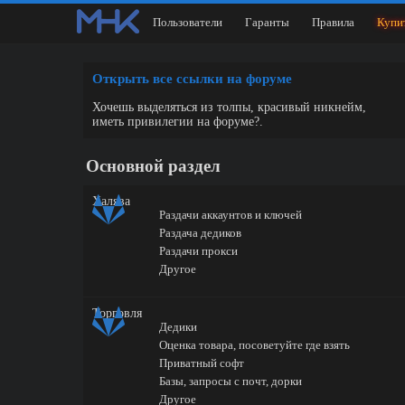
Пользователи
Гаранты
Правила
Купи
Открыть все ссылки на форуме
Хочешь выделяться из толпы, красивый никнейм,
иметь привилегии на форуме?.
Основной раздел
Халява
Раздачи аккаунтов и ключей
Раздача дедиков
Раздачи прокси
Другое
Торговля
Дедики
Оценка товара, посоветуйте где взять
Приватный софт
Базы, запросы с почт, дорки
Другое