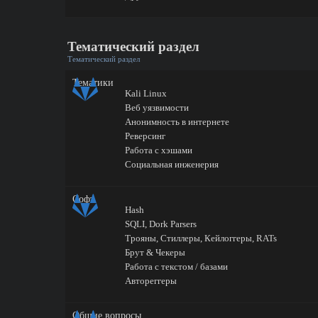
Тематический раздел
Тематический раздел
Тематики
Kali Linux
Веб уязвимости
Анонимность в интернете
Реверсинг
Работа с хэшами
Социальная инженерия
Софт
Hash
SQLI, Dork Parsers
Трояны, Стиллеры, Кейлоггеры, RATs
Брут & Чекеры
Работа с текстом / базами
Автореггеры
Общие вопросы