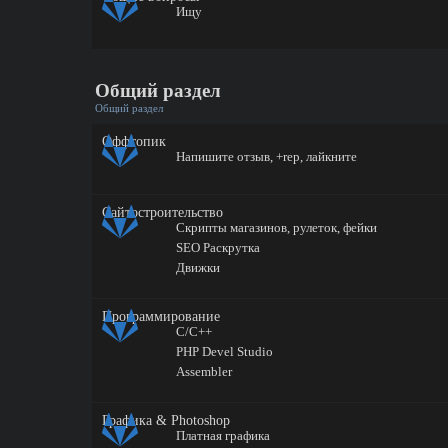
Ищу
Общий раздел
Общий раздел
Оффтопик
Напишите отзыв, +rep, лайкните
Сайтостроительство
Скрипты магазинов, рулеток, фейки
SEO Раскрутка
Движки
Программирование
C/C++
PHP Devel Studio
Assembler
Графика & Photoshop
Платная графика