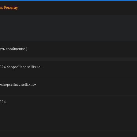
ть Рекламу
ить сообщение.)
4-shopsellacc.sellix.io-
hopsellacc.sellix.io-
2024