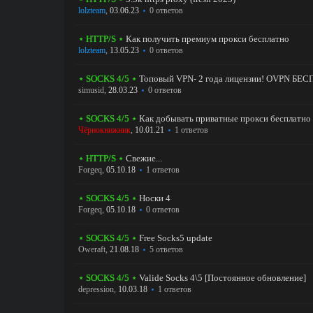
lolzteam
,
03.06.23
0 ответов
⋆ HTTP/S ⋆
Как получить премиум прокси бесплатно
lolzteam
,
13.05.23
0 ответов
⋆ SOCKS 4/5 ⋆
Топовый VPN- 2 года лицензии! OVPN БЕС
simusid
,
28.03.23
0 ответов
⋆ SOCKS 4/5 ⋆
Как добывать приватные прокси бесплатно
Чёрнокнижник
,
10.01.21
1 ответов
⋆ HTTP/S ⋆
Свежие...
Forgeq
,
05.10.18
1 ответов
⋆ SOCKS 4/5 ⋆
Носки 4
Forgeq
,
05.10.18
0 ответов
⋆ SOCKS 4/5 ⋆
Free Socks5 update
Oweraft
,
21.08.18
5 ответов
⋆ SOCKS 4/5 ⋆
Valide Socks 4\5 [Постоянное обновление]
depression
,
10.03.18
1 ответов