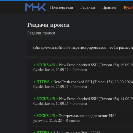
Пользователи
Гаранты
Правила
Купи
Раздачи прокси
Раздачи прокси
(Вы должны войти или зарегистрироваться, чтобы размест
⋆ SOCKS 4/5 ⋆
New Fresh checked SSH (Timeou15s)-19.09.202
Cynthia.kreuer
,
19.09.24
0 ответов
⋆ HTTP/S ⋆
New Fresh checked SSH (Timeou15s)-23.09.2024-s
Cynthia.kreuer
,
25.09.24
0 ответов
⋆ SOCKS 4/5 ⋆
New Fresh checked SSH (Timeou15s)-14.09.
Cynthia.kreuer
,
16.09.24
0 ответов
⋆ SOCKS 4/5 ⋆
Экстремальное предложение PIA !
yahuword
,
11.09.23
0 ответов
⋆ HTTP/S ⋆
3.3k https proxy (fresh 2023)