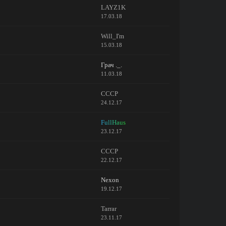
LAYZ1K
17.03.18
Will_I'm
15.03.18
Грач ._.
11.03.18
CCCP
24.12.17
FullHaus
23.12.17
CCCP
22.12.17
Nexon
19.12.17
Tarrar
23.11.17