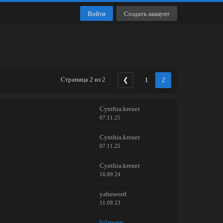
Войти
Создать аккаунт
Страница 2 из 2
❮
1
2
Cynthia.kreuer
07.11.25
Cynthia.kreuer
07.11.25
Cynthia.kreuer
16.09.24
yahuword
11.09.23
lolzteam