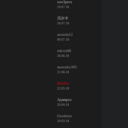
wee3prox
19.07.18
贝尔卡
18.07.18
anonim12
09.07.18
inkviz96
28.06.18
morozko305
22.06.18
MeeFix
22.05.18
Адмирал
20.04.18
Gooderzz
19.03.18