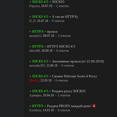
⋆ SOCKS 4/5 ⋆
SOCKS5
Popcorn
,
18.07.18
2 ответов
⋆ SOCKS 4/5 ⋆
А так же HTTP/S)
D_D
,
16.07.18
9 ответов
⋆ HTTP/S ⋆
прокси
anonim12
,
09.07.18
2 ответов
⋆ HTTP/S ⋆
HTTP/S SOCKS 4/5
inkviz96
,
28.06.18
0 ответов
⋆ SOCKS 4/5 ⋆
Анонимные прокси (от 22.06.2018)
morozko305
,
22.06.18
0 ответов
⋆ SOCKS 4/5 ⋆
Свежие Рабочие Socks 4 Proxy
MeeFix
,
22.05.18
0 ответов
⋆ SOCKS 4/5 ⋆
Раздача proxy SOCKS5
Адмирал
,
20.04.18
2 ответов
⋆ HTTP/S ⋆
Раздача PROXY каждый день!
Gooderzz
,
14.03.18
6 ответов