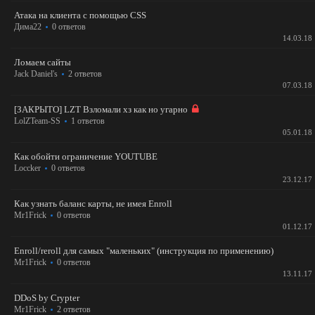
Атака на клиента с помощью CSS
Дима22
0 ответов
14.03.18
Ломаем сайты
Jack Daniel's
2 ответов
07.03.18
[ЗАКРЫТО] LZT Взломали хз как но угарно
LolZTeam-SS
1 ответов
05.01.18
Как обойти ограничение YOUTUBE
Loccker
0 ответов
23.12.17
Как узнать баланс карты, не имея Enroll
Mr1Frick
0 ответов
01.12.17
Enroll/reroll для самых "маленьких" (инструкция по применению)
Mr1Frick
0 ответов
13.11.17
DDoS by Crypter
Mr1Frick
2 ответов