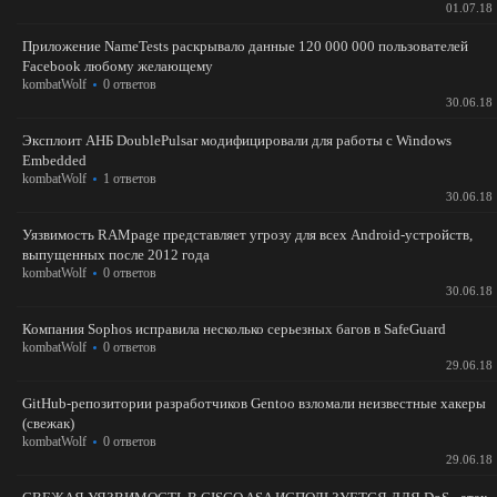
01.07.18
Приложение NameTests раскрывало данные 120 000 000 пользователей
Facebook любому желающему
kombatWolf
0 ответов
30.06.18
Эксплоит АНБ DoublePulsar модифицировали для работы с Windows
Embedded
kombatWolf
1 ответов
30.06.18
Уязвимость RAMpage представляет угрозу для всех Android-устройств,
выпущенных после 2012 года
kombatWolf
0 ответов
30.06.18
Компания Sophos исправила несколько серьезных багов в SafeGuard
kombatWolf
0 ответов
29.06.18
GitHub-репозитории разработчиков Gentoo взломали неизвестные хакеры
(свежак)
kombatWolf
0 ответов
29.06.18