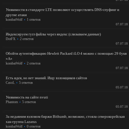
Уязвимости в стандарте LTE позволяют осуществлять DNS-спуфинг и
другие атаки
kombatWolf
1 ответов
07.07.18
Индексируем гугл файлы через яндекс (слизываем данные)
DotFX
2 ответов
07.07.18
Обойти аутентификацию Hewlett Packard iLO 4 можно с помощью 29 букв
«A»
kombatWolf
2 ответов
07.07.18
Есть идея, но нет знаний. Ищу взломщиков сайтов
CasoL
5 ответов
05.07.18
Уязвимость на сайте nvuti
Phantom
5 ответов
05.07.18
За недавним взломом биржи Bithumb, возможно, стояла северокорейская
хак-группа Lazarus
kombatWolf
0 ответов