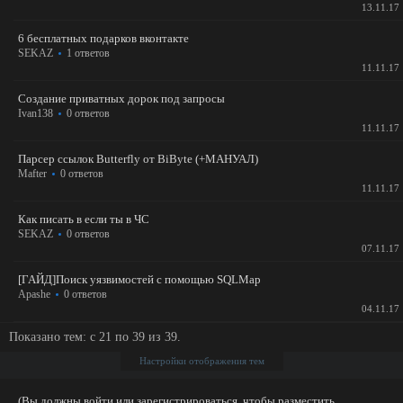
13.11.17
6 бесплатных подарков вконтакте
SEKAZ
1 ответов
11.11.17
Создание приватных дорок под запросы
Ivan138
0 ответов
11.11.17
Парсер ссылок Butterfly от BiByte (+МАНУАЛ)
Mafter
0 ответов
11.11.17
Как писать в если ты в ЧС
SEKAZ
0 ответов
07.11.17
[ГАЙД]Поиск уязвимостей с помощью SQLMap
Apashe
0 ответов
04.11.17
Показано тем: с 21 по 39 из 39.
Настройки отображения тем
(Вы должны войти или зарегистрироваться, чтобы разместить