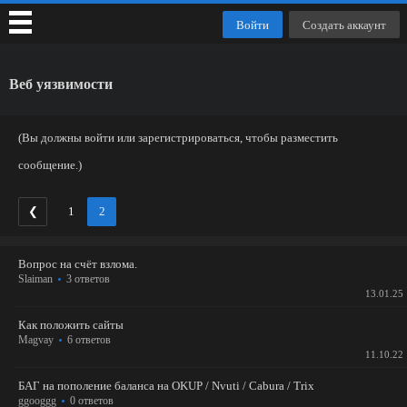
Войти
Создать аккаунт
Веб уязвимости
(Вы должны войти или зарегистрироваться, чтобы разместить
сообщение.)
❮
1
2
Вопрос на счёт взлома.
Slaiman
3 ответов
13.01.25
Как положить сайты
Magvay
6 ответов
11.10.22
БАГ на пополение баланса на OKUP / Nvuti / Cabura / Trix
ggooggg
0 ответов