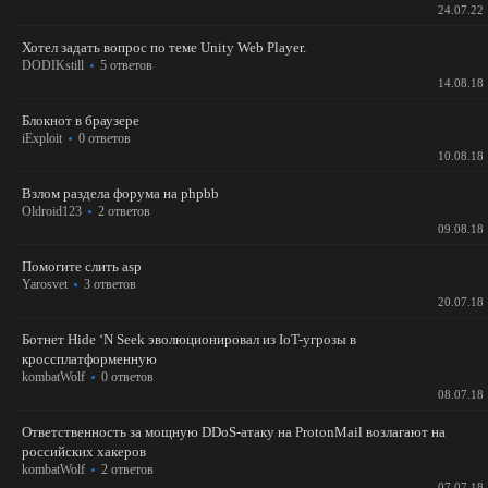
24.07.22
Хотел задать вопрос по теме Unity Web Player.
DODIKstill
5 ответов
14.08.18
Блокнот в браузере
iExploit
0 ответов
10.08.18
Взлом раздела форума на phpbb
Oldroid123
2 ответов
09.08.18
Помогите слить asp
Yarosvet
3 ответов
20.07.18
Ботнет Hide ‘N Seek эволюционировал из IoT-угрозы в
кроссплатформенную
kombatWolf
0 ответов
08.07.18
Ответственность за мощную DDoS-атаку на ProtonMail возлагают на
российских хакеров
kombatWolf
2 ответов
07.07.18