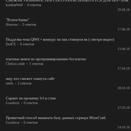
СВЕЖАЯ УЯЗВИМОСТЬ В CISCO ASA ИСПОЛЬЗУЕТСЯ ДЛЯ DoS - атак
kombatWolf
0 ответов
29.06.18
"Взлом банка"
Heavens
2 ответов
17.06.18
Подделка чека QIWI + конкурс на пак стикеров вк ( смотри видео)
DotFX
0 ответов
13.06.18
платные книги по программированию бесплатно
Chelsea smile
1 ответов
17.04.18
ищу кто сможет хакнуть сайт
nitrik
2 ответов
28.03.18
Скрипт на прокачку lvl в стим
Gooderzz
0 ответов
17.03.18
Приватный способ выкачать базу данных сервера MineCraft.
Gooderzz
0 ответов
14.03.18