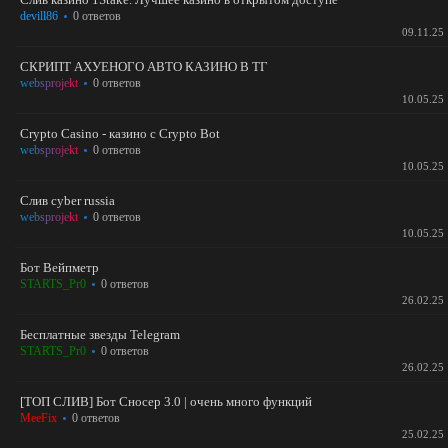
devill86
0 ответов
09.11.25
СКРИПТ АХУЕНОГО АВТО КАЗИНО В ТГ
websprojekt
0 ответов
10.05.25
Crypto Casino - казино с Crypto Bot
websprojekt
0 ответов
10.05.25
Слив cyber russia
websprojekt
0 ответов
10.05.25
Бот Вейпметр
STARTS_Pr0
0 ответов
26.02.25
Бесплатные звезды Telegram
STARTS_Pr0
0 ответов
26.02.25
[ТОП СЛИВ] Бот Сносер 3.0 | очень много функций
MeeFix
0 ответов
25.02.25