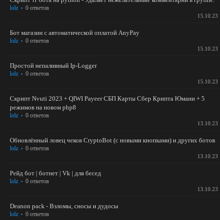
lolz
0 ответов
15.10.23
Бот магазин с автоматической оплатой AnyPay
lolz
0 ответов
15.10.23
Простой непаливный Ip-Logger
lolz
0 ответов
15.10.23
Скрипт Nvuti 2023 + QIWI Payeer СБП Карты Сбер Крипта Юмани + 5
режимов на новом php8
lolz
0 ответов
13.10.23
Обновлённый ловец чеков CryptoBot (с новыми кнопками) и других ботов
lolz
0 ответов
13.10.23
Рейд бот | ботнет | Vk | для бесед
lolz
0 ответов
13.10.23
Deanon pack - Взломы, сносы и дудосы
lolz
0 ответов