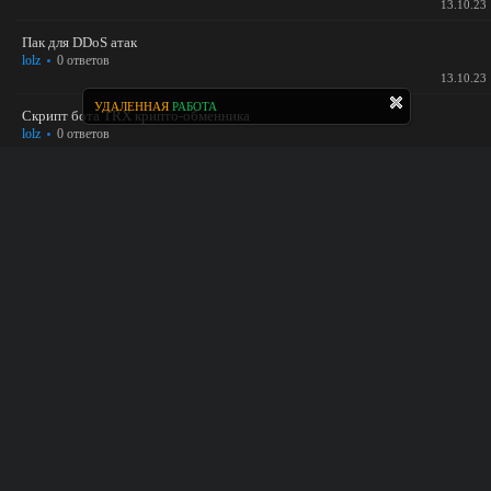
13.10.23
Пак для DDoS атак
lolz
0 ответов
13.10.23
УДАЛЕННАЯ
РАБОТА
Скрипт бота TRX крипто-обменника
lolz
0 ответов
13.10.23
Конвертер (Сессия - TData) / (TData - Сессия)
lolz
0 ответов
12.10.23
Саппорт бот или же обратная связь
lolz
0 ответов
12.10.23
Sponzy v3.2 - скрипт монетизации контента
lolzteam
0 ответов
03.10.23
Telegram-Scraper: Парсер/Инвайтер/Спаммер
lolzteam
0 ответов
03.10.23
Готовые сайты для ск4ma