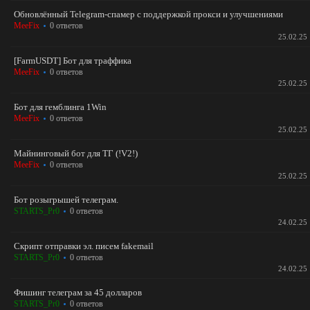
Обновлённый Telegram-спамер с поддержкой прокси и улучшениями
MeeFix
0 ответов
25.02.25
[FarmUSDT] Бот для траффика
MeeFix
0 ответов
25.02.25
Бот для гемблинга 1Win
MeeFix
0 ответов
25.02.25
Майнинговый бот для ТГ (!V2!)
MeeFix
0 ответов
25.02.25
Бот розыгрышей телеграм.
STARTS_Pr0
0 ответов
24.02.25
Скрипт отправки эл. писем fakemail
STARTS_Pr0
0 ответов
24.02.25
Фишинг телеграм за 45 долларов
STARTS_Pr0
0 ответов