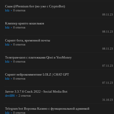
Скам @Premium бот (но уже с CryptoBot)
lolz
0 ответов
09.11.23
Клиппер крипто кошельков
lolz
0 ответов
08.11.23
Скрипт бота, временной почты
lolz
0 ответов
08.11.23
Телеграм-шоп с платежками Qiwi и YooMoney
lolz
0 ответов
07.11.23
Скрипт нейрокомментинг LOLZ | CHAT GPT
lolz
0 ответов
07.11.23
Jarvee 3.3.7.6 Crack 2022 - Social Media Bot
devill86
2 ответов
31.10.23
Telegram bot Воронка Казино с функциональной админкой
lolz
0 ответов