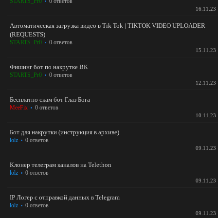
STARTS_Pr0
0 ответов
16.11.23
Автоматическая загрузка видео в Tik Tok | TIKTOK VIDEO UPLOADER
(REQUESTS)
STARTS_Pr0
0 ответов
15.11.23
Фишинг бот по накрутке ВК
STARTS_Pr0
0 ответов
12.11.23
Бесплатно скам бот Глаз Бога
MeeFix
0 ответов
10.11.23
Бот для накрутки (инструкция в архиве)
lolz
0 ответов
09.11.23
Клонер телеграм каналов на Telethon
lolz
0 ответов
09.11.23
IP Логер c отправкой данных в Telegram
lolz
0 ответов
09.11.23