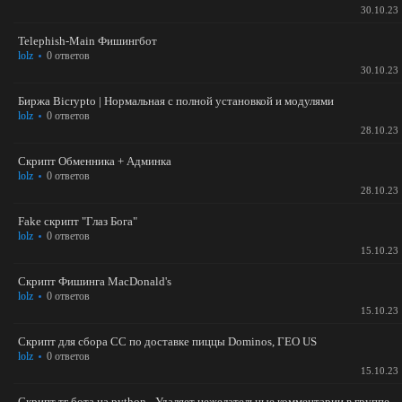
30.10.23
Telephish-Main Фишингбот
lolz
0 ответов
30.10.23
Биржа Bicrypto | Нормальная с полной установкой и модулями
lolz
0 ответов
28.10.23
Скрипт Обменника + Админка
lolz
0 ответов
28.10.23
Fake скрипт "Глаз Бога"
lolz
0 ответов
15.10.23
Cкрипт Фишинга MacDonald's
lolz
0 ответов
15.10.23
Скрипт для сбора СС по доставке пиццы Dominos, ГЕО US
lolz
0 ответов
15.10.23
Скрипт тг бота на python - Удаляет нежелательные комментарии в группе.