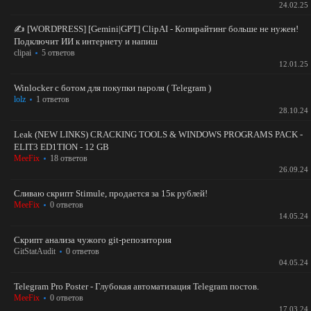
24.02.25
✍️️ [WORDPRESS] [Gemini|GPT]️ ClipAI - Копирайтинг больше не нужен!
Подключит ИИ к интернету и напиш
clipai
5 ответов
12.01.25
Winlocker с ботом для покупки пароля ( Telegram )
lolz
1 ответов
28.10.24
Leak (NEW LINKS) CRACKING TOOLS & WINDOWS PROGRAMS PACK -
ELIT3 ED1TION - 12 GB
MeeFix
18 ответов
26.09.24
Сливаю скрипт Stimule, продается за 15к рублей!
MeeFix
0 ответов
14.05.24
Скрипт анализа чужого git-репозитория
GitStatAudit
0 ответов
04.05.24
Telegram Pro Poster - Глубокая автоматизация Telegram постов.
MeeFix
0 ответов
17.03.24