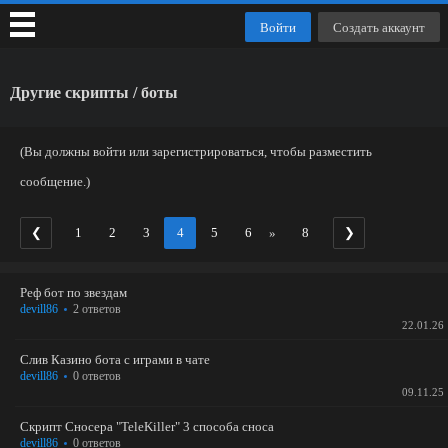
Войти
Создать аккаунт
Другие скрипты / боты
(Вы должны войти или зарегистрироваться, чтобы разместить
сообщение.)
❮
1
2
3
4
5
6
8
❯
»
Реф бот по звездам
devill86
2 ответов
22.01.26
Слив Казино бота с играми в чате
devill86
0 ответов
09.11.25
Скрипт Сносера "TeleKiller" 3 способа сноса
devill86
0 ответов