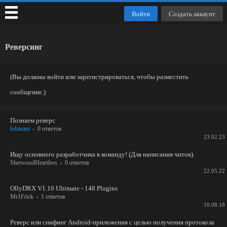
Войти
Создать аккаунт
Реверсинг
(Вы должны войти или зарегистрироваться, чтобы разместить
сообщение.)
Познаем реверс
lolzteam
0 ответов
23.02.23
Ищу основного разработчика в команду! (Для написания читов).
SherwoodHeartless
0 ответов
22.05.22
OllyDRX V1.10 Ultimate - 148 Plugins
Mr1Frick
1 ответов
10.08.18
Реверс или снифинг Android-приложения с целью получения протокола