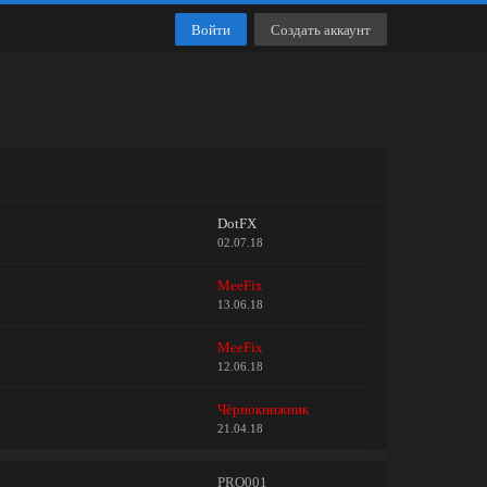
Войти
Создать аккаунт
DotFX
02.07.18
MeeFix
13.06.18
MeeFix
12.06.18
Чёрнокнижник
21.04.18
PRO001