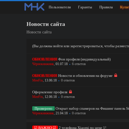
Пользователи
Гаранты
Правила
Купи
Новости сайта
Новости сайта
(Вы должны войти или зарегистрироваться, чтобы размест
ОБНОВЛЕНИЯ
Фон профиля (индивидуальный)
Чёрнокнижник
,
01.07.18
6 ответов
ОБНОВЛЕНИЯ
Новости и обновления на форуме
MeeFix
,
13.06.18
0 ответов
Оформление профиля
MeeFix
,
12.06.18
0 ответов
Проверено
Открыт набор спамеров на Фишинг панель S
Чёрнокнижник
,
21.04.18
0 ответов
☑ ВАЖНО ☑
2 телефона Xiaomi по цене 1!