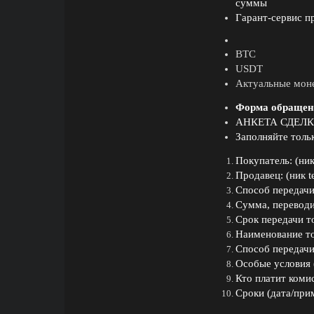
суммы
Гарант-сервис п
BTC
USDT
Актуальные моне
Форма обращени
АНКЕТА СДЕЛ
Заполняйте толь
Покупатель: (ник
Продавец: (ник t
Способ передачи
Сумма, переводи
Срок передачи т
Наименование то
Способ передачи
Особые условия (
Кто платит комис
Сроки (дата/при