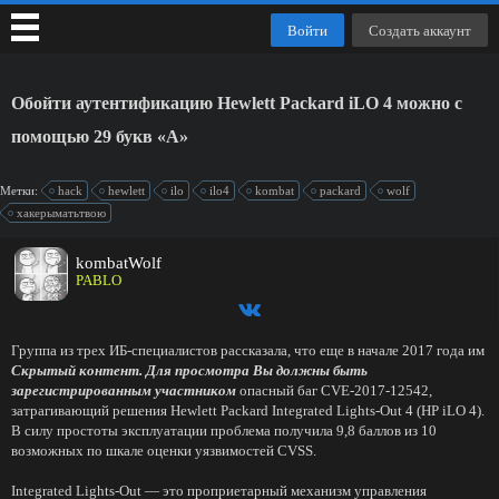
Войти
Создать аккаунт
Обойти аутентификацию Hewlett Packard iLO 4 можно с
помощью 29 букв «A»
Метки:
hack
hewlett
ilo
ilo4
kombat
packard
wolf
хакерыматьтвою
kombatWolf
PABLO
Группа из трех ИБ-специалистов рассказала, что еще в начале 2017 года им
Скрытый контент. Для просмотра Вы должны быть
зарегистрированным участником
опасный баг CVE-2017-12542,
затрагивающий решения Hewlett Packard Integrated Lights-Out 4 (HP iLO 4).
В силу простоты эксплуатации проблема получила 9,8 баллов из 10
возможных по шкале оценки уязвимостей CVSS.
Integrated Lights-Out — это проприетарный механизм управления