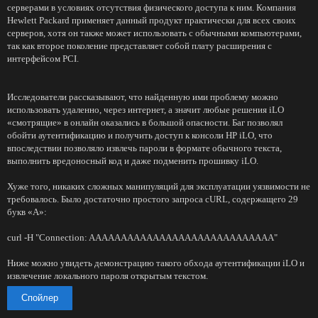
серверами в условиях отсутствия физического доступа к ним. Компания
Hewlett Packard применяет данный продукт практически для всех своих
серверов, хотя он также может использовать с обычными компьютерами,
так как второе поколение представляет собой плату расширения с
интерфейсом PCI.
Исследователи рассказывают, что найденную ими проблему можно
использовать удаленно, через интернет, а значит любые решения iLO
«смотрящие» в онлайн оказались в большой опасности. Баг позволял
обойти аутентификацию и получить доступ к консоли HP iLO, что
впоследствии позволяло извлечь пароли в формате обычного текста,
выполнить вредоносный код и даже подменить прошивку iLO.
Хуже того, никаких сложных манипуляций для эксплуатации уязвимости не
требовалось. Было достаточно простого запроса cURL, содержащего 29
букв «A»:
curl -H "Connection: AAAAAAAAAAAAAAAAAAAAAAAAAAAAA"
Ниже можно увидеть демонстрацию такого обхода аутентификации iLO и
извлечение локального пароля открытым текстом.
Спойлер