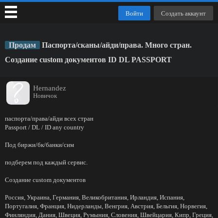
Войти
Создать аккаунт
Продам
Паспорта/сканы/айди/права. Много стран.
Создание custom документов ID DL PASSPORT
Hernandez
Новичок
паспорта/права/айди всех стран
Passport / DL / ID any country
Под биржи/бк/банки/сим
подберем под каждый сервис.
Создание custom документов
Россия, Украина, Германия, Великобритания, Ирландия, Испания,
Португалия, Франция, Нидерланды, Венгрия, Австрия, Бельгия, Норвегия,
Финляндия, Дания, Швеция, Румыния, Словения, Швейцария, Кипр, Греция,