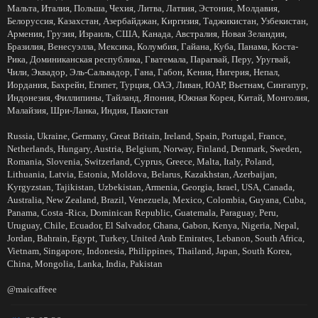
Мальта, Италия, Польша, Чехия, Литва, Латвия, Эстония, Молдавия,
Белоруссия, Казахстан, Азербайджан, Киргизия, Таджикистан, Узбекистан,
Армения, Грузия, Израиль, США, Канада, Австралия, Новая Зеландия,
Бразилия, Венесуэлла, Мексика, Колумбия, Гайана, Куба, Панама, Коста-
Рика, Доминиканская республика, Гватемала, Парагвай, Перу, Уругвай,
Чили, Эквадор, Эль-Сальвадор, Гана, Габон, Кения, Нигерия, Непал,
Иордания, Бахрейн, Египет, Турция, ОАЭ, Ливан, ЮАР, Вьетнам, Сингапур,
Индонезия, Филлипины, Тайланд, Япония, Южная Корея, Китай, Монголия,
Малайзия, Шри-Ланка, Индия, Пакистан
Russia, Ukraine, Germany, Great Britain, Ireland, Spain, Portugal, France,
Netherlands, Hungary, Austria, Belgium, Norway, Finland, Denmark, Sweden,
Romania, Slovenia, Switzerland, Cyprus, Greece, Malta, Italy, Poland,
Lithuania, Latvia, Estonia, Moldova, Belarus, Kazakhstan, Azerbaijan,
Kyrgyzstan, Tajikistan, Uzbekistan, Armenia, Georgia, Israel, USA, Canada,
Australia, New Zealand, Brazil, Venezuela, Mexico, Colombia, Guyana, Cuba,
Panama, Costa -Rica, Dominican Republic, Guatemala, Paraguay, Peru,
Uruguay, Chile, Ecuador, El Salvador, Ghana, Gabon, Kenya, Nigeria, Nepal,
Jordan, Bahrain, Egypt, Turkey, United Arab Emirates, Lebanon, South Africa,
Vietnam, Singapore, Indonesia, Philippines, Thailand, Japan, South Korea,
China, Mongolia, Lanka, India, Pakistan
@maicaffeee