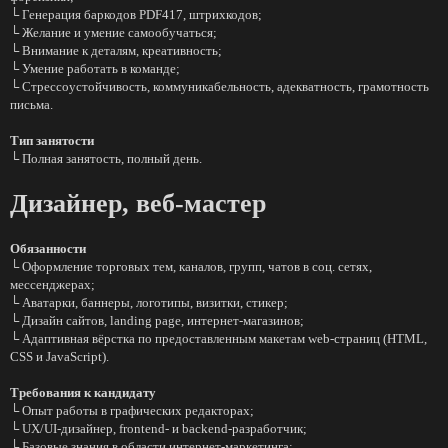
└ Генерация баркодов PDF417, штрихкодов;
└ Желание и умение самообучаться;
└ Внимание к деталям, креативность;
└ Умение работать в команде;
└ Стрессоустойчивость, коммуникабельность, адекватность, грамотность
письма.
Тип занятости
└ Полная занятость, полный день.
Дизайнер, веб-мастер
Обязанности
└ Оформление торговых тем, каналов, групп, чатов в соц. сетях,
мессенджерах;
└ Аватарки, баннеры, логотипы, визитки, стикер;
└ Дизайн сайтов, landing page, интернет-магазинов;
└ Адаптивная вёрстка по предоставленным макетам web-страниц (HTML,
CSS и JavaScript).
Требования к кандидату
└ Опыт работы в графических редакторах;
└ UX/UI-дизайнер, frontend- и backend-разработчик;
└ Базовые знания в области интернет-маркетинга;