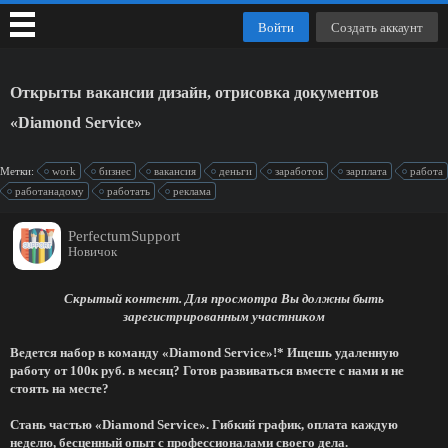
Войти
Создать аккаунт
Открыты вакансии дизайн, отрисовка документов
«Diamond Service»
Метки:
work
бизнес
вакансия
деньги
заработок
зарплата
работа
работанадому
работать
реклама
PerfectumSupport
Новичок
Скрытый контент. Для просмотра Вы должны быть
зарегистрированным участником
Ведется набор в команду «Diamond Service»!* Ищешь удаленную
работу от 100к руб. в месяц? Готов развиваться вместе с нами и не
стоять на месте?
Стань частью «Diamond Service». Гибкий график, оплата каждую
неделю, бесценный опыт с профессионалами своего дела.