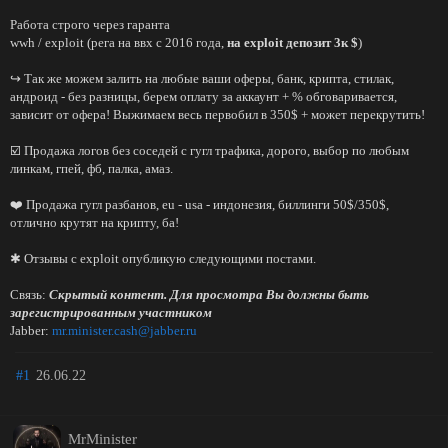
Работа строго через гаранта
wwh / exploit (рега на ввх с 2016 года,
на exploit депозит 3к $
)
↪️ Так же можем залить на любые ваши оферы, банк, крипта, стилак,
андроид - без разницы, берем оплату за аккаунт + % обговаривается,
зависит от офера! Выжимаем весь первобил в 350$ + может перекрутить!
☑️ Продажа логов без соседей с гугл трафика, дорого, выбор по любым
линкам, гпей, фб, палка, амаз.
❤️ Продажа гугл разбанов, eu - usa - индонезия, биллинги 50$/350$,
отлично крутят на крипту, ба!
✱ Отзывы с exploit опубликую следующими постами.
Связь:
Скрытый контент. Для просмотра Вы должны быть
зарегистрированным участником
Jabber:
mr.minister.cash@jabber.ru
#1
26.06.22
MrMinister