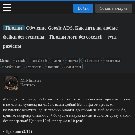
Войти
Создать аккаунт
Продам
Обучение Google ADS. Как лить на любые
фейки без суспенда.+ Продам логи без соселей + гугл
разбаны
Метки:
google
google ads
логи
мануал
обучение
прогревы
разбан акки
траффик
тренинг
фарм акки
MrMinister
Новичок
✍️ Обучение Google Ads, как правильно лить с разбан или фарм акков гугла
и не ловить суспенд на любые ваши фейки! Вся инфа от а до я, от
получение аккаунта, до настройки клоаки, до кликов на любые фиши, ба,
крипто, андроид стилаки….+ бонусом мануал как лить с логов сразу с ноги,
без прогревов! Ценник 10к$, продажа в 10 рук!
•
Продано (3/10)