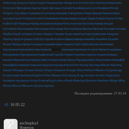
#embossing
#passport
#грин
#загран
#загранпаспорт
#ковид
#covid
#тесты
#тест
#антитела
#медоотвод
#госуслуги
#фотодропы
#дропы
#дроп
#фотодроп
#дизайн
#дизайнерскиеуслуги
#графика
#Design
#Graphics
#дизайнер
#художник
#худ
#аватар
#аватарки
#оформление
#темы
#каналов
#каналы
#канал
#группы
#групп
#топиков
#топики
#объявления
#объявы
#акции
#скидки
#акция
#скидка
#призы
#топик
#сайты
#сайт
#баннеры
#баннер
#реклама
#рекламы
#боты
#логотип
#логотипы
#шапки
#подвал
#логотипов
#мессенджеры
#мессенджер
#месенджер
#мессенджеров
#визитка
#визитки
#заставки
#заставка
#прайсы
#прайс
#стикеры
#стикер
#лендинг
#лэндинг
#одностраничка
#одностраничники
#ленденги
#landing
#page
#страница
#гиф
#gif
#дизайн
#сайтов
#афиша
#афишы
#наклейка
#наклейки
#буклеты
#буклет
#флаера
#флаер
#упаковка
#упаковки
#макет
#макеты
#сайт
#сайты
#моушн
#мобильные
#приложения
#приложении
#приложениев
#UX/UI
#анимация
#анимации
#соцсети
#ветки
#социальные
#продвижение
#продвижения
#графический
#дизайн
#скрипт
#скритпы
#скрипты
#скриптов
#видео
#монтаж
#видеомонтаж
#видеоролики
#теневые
#шопы
#бренд
#брендирование
#приложения
#интерфейс
#интерфейсы
#интернет
#магазин
#портал
#порталы
#блоги
#блог
#постер
#постеры
#бизнес
#проекты
#проект
#Designer
#Avatar
#Avatars
#Topics
#Channels
#Groups
#Sites
#Website
#Banners
#cryptodesign
#cryptostreams
#premium
#highlevel
#best
#Banner
#Advertising
#Logo
#stickers
#sticker
#Application
#animation
#promotion
#script
#videoediting
#videos
#Brand
#Branding
#Interface
#Interfaces
#Blogs
#Blog
#Poster
#Posters
#Business
#projects
#project
Последнее редактирование:
27.01.24
#1
16.05.22
aschepka1
Новичок