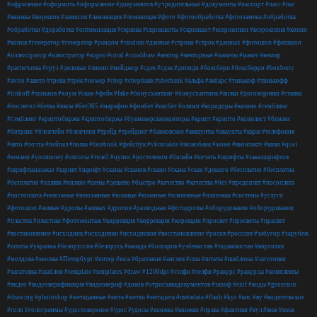
#офрмление
#оформить
#оформление
#документов
#учредительные
#документы
#паспорт
#пасс
#пас
#книжка
#корешок
#ламисия
#ламинация
#ломаницая
#фото
#фотообработка
#фотозамена
#обработка
#обработки
#доработка
#оптимизация
#скрины
#скриншоты
#скриншот
#ксерокопии
#ксерокопия
#копии
#копия
#генератор
#генератар
#рандом
#random
#данные
#строки
#строк
#данных
#фотошоп
#фаташоп
#иллюстратор
#илюстратор
#корел
#coral
#coraldraw
#вектор
#векторные
#макеты
#макет
#вектар
#распечатка
#груз
#деловые
#линии
#мейджор
#сдек
#сдэк
#дипиди
#боксбери
#боксберри
#boxberry
#avito
#авито
#треки
#трек
#номер
#сбер
#сбербанк
#sberbank
#альфа
#акбарс
#тинькоф
#тинькофф
#tinkoff
#тиньков
#хоум
#скам
#фейк
#fake
#бонусхантинг
#бонусхантинк
#вилки
#договорняки
#ставки
#послегол
#бетка
#иксы
#бет365
#марафон
#фонбет
#иксбет
#олимп
#коридоры
#казино
#гемблинг
#гэмблинг
#криптобиржи
#криптобиржа
#букмекерскиеконторы
#крипт
#крипто
#коинлист
#бинанс
#битрикс
#блокчейн
#блокчеин
#трейд
#трейдинг
#банковские
#аккаунты
#акаунты
#карж
#телефония
#авто
#почта
#пейпал
#палка
#facebook
#фейсбук
#vkontakte
#монобанк
#моно
#вконтакте
#киви
#qiwi
#юмани
#yoomoney
#опсосы
#теле2
#цупис
#ростелеком
#билайн
#печать
#шрифты
#заказшрифтов
#шрифтыназаказ
#шривт
#шрифт
#сканы
#сканов
#скани
#скана
#скан
#дешего
#бесплатно
#бесплатна
#безплатно
#халява
#низкие
#цены
#дешево
#быстро
#качество
#качества
#без
#предоплат
#посоплата
#постоплата
#неюзаные
#неюзанные
#юзаные
#юзанные
#платежные
#платежка
#системы
#услуги
#фотошоп
#живые
#дропы
#живых
#дропов
#разводные
#фотодропы
#оборудование
#оборудовании
#пластик
#пластике
#фотомонтаж
#коррекция
#коррекции
#корекции
#просвет
#просветы
#прасвет
#востановление
#исходник
#исходники
#исходников
#восстановление
#росия
#росссия
#забугор
#зарубеж
#штаты
#украина
#белоруссия
#белорусь
#канада
#болгария
#узбекистан
#таджикистан
#киргизия
#молдова
#москва
#Петербург
#питер
#юса
#британия
#англия
#сша
#штаты
#шаблоны
#заготовки
#загатовка
#шаблон
#template
#templates
#draw
#1200dpi
#сэлфи
#селфи
#ракурс
#ракурсы
#комплекты
#видео
#видеоверификация
#видеовериф
#доков
#отрисовкадокументов
#экзиф
#exif
#коды
#generator
#drawing
#photoshop
#метаданные
#мета
#метки
#метадата
#metadata
#flash
#kyc
#кис
#ву
#водительское
#голо
#голограммы
#удостоверение
#удос
#удосы
#кинжка
#книжки
#права
#фантики
#вул
#внж
#пмж