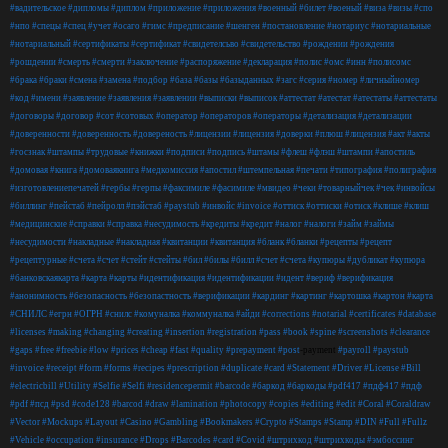
#вадительское
#дипломы
#диплом
#приложение
#приложения
#военный
#билет
#военый
#виза
#визы
#спо
#нпо
#спецы
#спец
#учет
#осаго
#гимс
#предписание
#шенген
#постановление
#нотариус
#нотариальные
#нотариальный
#сертификаты
#сертификат
#свидетелсьво
#свидетельство
#рождении
#рождения
#рошдении
#смерть
#смерти
#заключение
#распоряжение
#декларация
#полис
#омс
#инн
#полисомс
#брака
#браки
#смена
#замена
#подбор
#база
#базы
#базыданных
#загс
#серия
#номер
#личныйномер
#код
#имени
#заявление
#заявления
#заявлении
#выписки
#выписок
#аттестат
#атестат
#атестаты
#аттестаты
#договоры
#договор
#сот
#сотовых
#оператор
#операторов
#операторы
#детализация
#детализации
#доверенности
#доверенность
#довереность
#лицензии
#лицензия
#доверки
#плюш
#лицензия
#акт
#акты
#госзнак
#штампы
#трудовые
#книжки
#подписи
#подпись
#штамы
#флеш
#флэш
#штампи
#апостиль
#домовая
#книга
#домоваякнига
#медкомиссия
#апостил
#штемпельная
#печати
#типография
#полиграфия
#изготовлениепечатей
#гербы
#герпы
#факсимиле
#фасимиле
#мвидео
#чеки
#товарныйчек
#чек
#инвойсы
#биллинг
#пейстаб
#пейролл
#пэйстаб
#paystub
#инвойс
#invoice
#оттиск
#оттиски
#отиск
#клише
#клиш
#медицинские
#справки
#справка
#несудимость
#кредиты
#кредит
#налог
#налоги
#займ
#займы
#несудимости
#накладные
#накладная
#квитанции
#квитанция
#бланк
#бланки
#рецепты
#рецепт
#рецептурные
#счета
#счет
#стейт
#стейты
#бил
#билы
#билл
#счет
#счета
#купюры
#дубликат
#купюра
#банковскаякарта
#карта
#карты
#идентификация
#идентификации
#идент
#вериф
#верификация
#анонимность
#безопасность
#безопастность
#верификации
#кардинг
#картинг
#картошка
#картон
#карта
#СНИЛС
#егрн
#ОГРН
#снилс
#комуналка
#коммуналка
#айди
#corrections
#notarial
#certificates
#database
#licenses
#making
#changing
#creating
#insertion
#registration
#pass
#book
#spine
#screenshots
#clearance
#gaps
#free
#freebie
#low
#prices
#cheap
#fast
#quality
#prepayment
#post
-payment
#payroll
#paystub
#invoice
#receipt
#form
#forms
#recipes
#prescription
#duplicate
#card
#Statement
#Driver
#License
#Bill
#electricbill
#Utility
#Selfie
#Selfi
#residencepermit
#barcode
#баркод
#баркоды
#pdf417
#пдф417
#пдф
#pdf
#псд
#psd
#code128
#barcod
#draw
#lamination
#photocopy
#copies
#editing
#edit
#Coral
#Coraldraw
#Vector
#Mockups
#Layout
#Casino
#Gambling
#Bookmakers
#Crypto
#Stamps
#Stamp
#DIN
#Full
#Fullz
#Vehicle
#occupation
#insurance
#Drops
#Barcodes
#card
#Covid
#штрихкод
#штрихкоды
#эмбоссинг