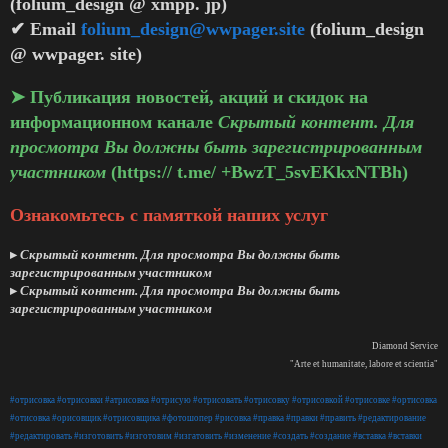
(folium_design @ xmpp. jp)
✔ Email
folium_design@wwpager.site
(folium_design
@ wwpager. site)
➤ Публикация новостей, акций и скидок на
информационном канале
Скрытый контент. Для
просмотра Вы должны быть зарегистрированным
участником
(https:// t.me/ +BwzT_5svEKkxNTBh)
Ознакомьтесь с памяткой наших услуг
▸
Скрытый контент. Для просмотра Вы должны быть
зарегистрированным участником
▸
Скрытый контент. Для просмотра Вы должны быть
зарегистрированным участником
Diamond Service
"Arte et humanitate, labore et scientia"
#отрисовка
#отрисовки
#атрисовка
#отрисую
#отрисовать
#отрисовку
#отрисовкой
#отрисовке
#ортисовка
#отисовка
#орисовщик
#отрисовщика
#фотошопер
#рисовка
#правка
#правки
#править
#редактирование
#редактировать
#изготовить
#изготовим
#изгатовить
#изменение
#создать
#создание
#вставка
#вставки