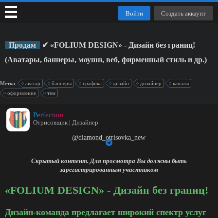
Войти
Создать аккаунт
Продам
✔ «FOLIUM DESIGN» - Дизайн без границ!
(Аватары, баннеры, моушн, веб, фирменный стиль и др.)
Метки:
аватар
баннеры
графика
дизайн
дизайнер
каналы
оформление
тем
Perfectum
Отрисовщик | Дизайнер
@diamond_otrisovka_new
Скрытый контент. Для просмотра Вы должны быть
зарегистрированным участником
«FOLIUM DESIGN» - Дизайн без границ!
Дизайн-команда предлагает широкий спектр услуг