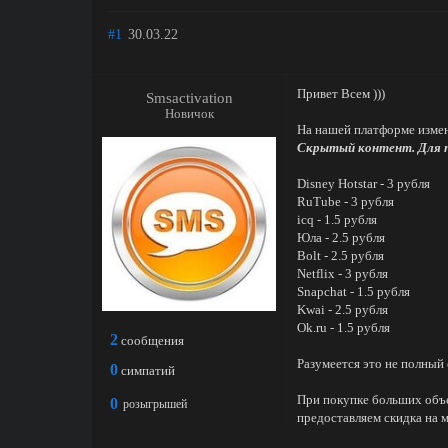
#1
30.03.22
Привет Всем )))
Smsactivation
Новичок
На нашей платформе измен
Скрытый контент. Для 
Disney Hotstar - 3 рубля
RuTube - 3 рубля
icq - 1.5 рубля
Юла - 2.5 рубля
Bolt - 2.5 рубля
Netflix - 3 рубля
Snapchat - 1.5 рубля
Kwai - 2.5 рубля
Ok.ru - 1.5 рубля
2
сообщения
Разумеется это не полный
0
симпатий
При покупке больших объ
0
розыгрышей
предоставляем скидка на 