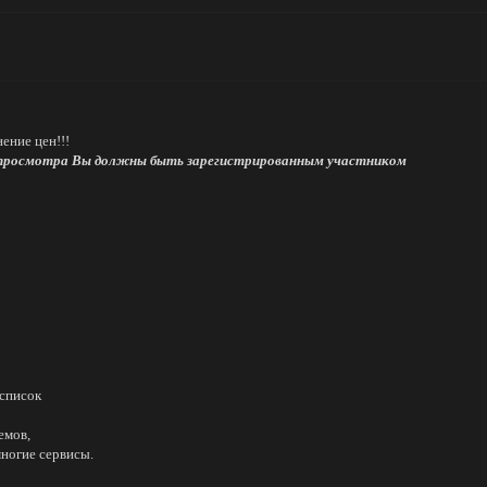
ение цен!!!
просмотра Вы должны быть зарегистрированным участником
 список
емов,
многие сервисы.