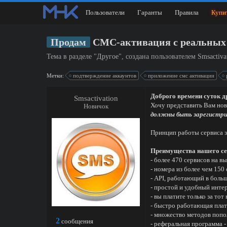
Пользователи
Гаранты
Правила
Купи
Продам
СМС-активация с реальных но
Тема в разделе "
Другое
", создана пользователем
Smsactiva
Метки:
подтверждение аккаунтов
приложение смс активации
Доброго времени суток д
Smsactivation
Хочу представить Вам но
Новичок
должны быть зарегистр
Принцип работы сервиса з
Преимущества нашего се
- более 470 сервисов на в
- номера из более чем 150
- API, работающий в боль
- простой и удобный инте
- вы платите только за то
- быстро работающая пла
- множество методов попо
2
сообщения
- реферальная программа 