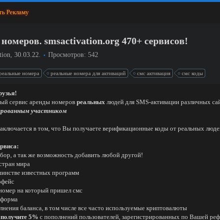
ть Рекламу
меров. smsactivation.org 470+ сервисов!
tion
,
30.03.22
.
Просмотров: 542
реальные номера
реальные номера для активаций
смс активация
смс коды
рузья!
вый сервис аренды номеров
реальных
людей для SMS-активации различных са
ированным участником
аключается в том, что Вы получаете верификационные коды от реальных людей
рвиса:
ыбор, а так же возможность добавить любой другой!
 стран мира
шинстве известных программ
рфейс
т номер на который пришел смс
тформа
лнения баланса, в том числе все часто используемые криптовалюты
-
получите 5%
с пополнений пользователей, зарегистрированных по Вашей реф