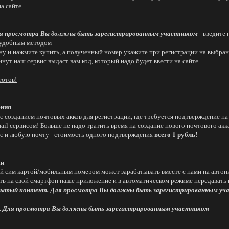
а сайте
я просмотра Вы должны быть зарегистрированным участником
- введите 
 удобным методом
ану и нажмите купить, а полученный номер укажите при регистрации на выбра
инут наш сервис выдаст вам код, который надо будет ввести на сайте.
готов!
ения
с созданием почтовых акков для регистрации, где требуется подтверждение на
il сервисом! Больше не надо тратить время на создание нового почтового акка
с и любую почту - стоимость одного подтверждения
всего 1 рубль!
ми
 сим картой/мобильным номером может зарабатывать вместе с нами на автоп
ть на свой смартфон наше приложение и в автоматическом режиме передавать
ытый контент. Для просмотра Вы должны быть зарегистрированным уч
 Для просмотра Вы должны быть зарегистрированным участником