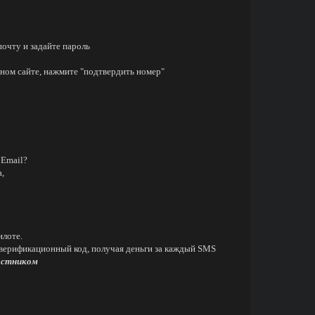
почту и задайте пароль
нном сайте, нажмите "подтвердить номер"
 Email?
,
илоте.
 верификационный код, получая деньги за каждый SMS
астником