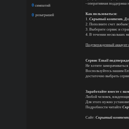
- оперативная поддержка н
0
симпатий
Как пользоваться:
0
розыгрышей
1.
Скрытый контент. Дл
2. Пополните счет любым
3. Выберите сервис и стр
4. В течении нескольких м
Подтвержденный аккаунт 
Сервис Email подтвержд
Не хотите заморачиваться 
Воспользуйтесь нашим Ema
достаточно выбрать серви
Заработайте вместе с на
Любой человек, владеющий
Для этого нужно установи
Подробности читайте
Скр
Сайт:
Скрытый контент.