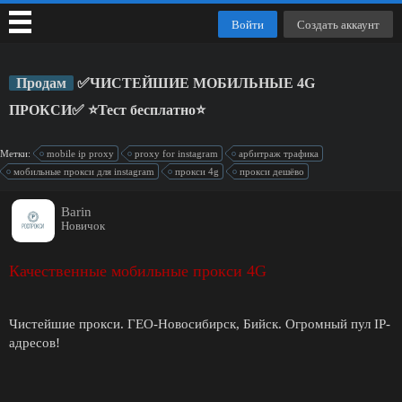
Войти
Создать аккаунт
Продам
✅ЧИСТЕЙШИЕ МОБИЛЬНЫЕ 4G
ПРОКСИ✅ ⭐️Тест бесплатно⭐️
Метки:
mobile ip proxy
proxy for instagram
арбитраж трафика
мобильные прокси для instagram
прокси 4g
прокси дешёво
Barin
Новичок
Качественные мобильные прокси 4G
Чистейшие прокси. ГЕО-Новосибирск, Бийск. Огромный пул IP-
адресов!