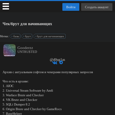
Войти
Создать аккаунт
Чек/брут для начинающих
Метки:
базы
брут
брут для начинающих
Gooderzz
UNTRU$TED
@d0ug1as
Архив с актуальным софтом и чекерами популярных запросов
Что есть в архиве:
1. AIOC
2. Universal Steam Software by Amfi
3. Warface Brute and Checker
4. VK Brute and Checker
5. SQLi Dumper 8.2
6. Origin Brute and Checker by GameRocs
7. BaseHelper