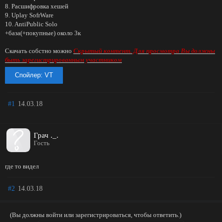
8. Расшифровка хешей
9. Uplay SofrWare
10. AntiPublic Solo
+база(+покупные) около 3к
Скачать собстно можно
Скрытый контент. Для просмотра Вы должны
быть зарегистрированным участником
Спойлер:
VT
#1
14.03.18
Грач ._.
Гость
где то видел
#2
14.03.18
(Вы должны войти или зарегистрироваться, чтобы ответить.)