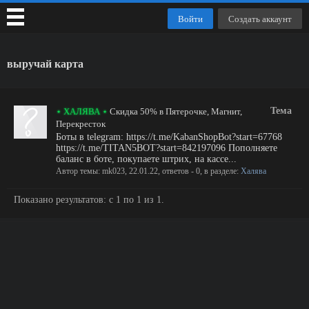
Войти
Создать аккаунт
выручай карта
Тема
⋆ ХАЛЯВА ⋆
Скидка 50% в Пятерочке, Магнит,
Перекресток
Боты в telegram: https://t.me/KabanShopBot?start=67768
https://t.me/TITAN5BOT?start=842197096 Пополняете
баланс в боте, покупаете штрих, на кассе...
Автор темы:
mk023
,
22.01.22
, ответов - 0, в разделе:
Халява
Показано результатов: с 1 по 1 из 1.