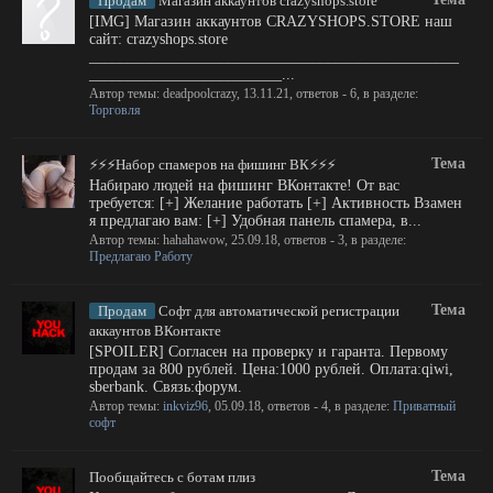
Продам
Магазин аккаунтов crazyshops.store
[IMG] Магазин аккаунтов CRAZYSHOPS.STORE наш
сайт: crazyshops.store
________________________________________________
_________________________...
Автор темы:
deadpoolcrazy
,
13.11.21
, ответов - 6, в разделе:
Торговля
Тема
⚡⚡⚡Набор спамеров на фишинг ВК⚡⚡⚡
Набираю людей на фишинг ВКонтакте! От вас
требуется: [+] Желание работать [+] Активность Взамен
я предлагаю вам: [+] Удобная панель спамера, в...
Автор темы:
hahahawow
,
25.09.18
, ответов - 3, в разделе:
Предлагаю Работу
Тема
Продам
Софт для автоматической регистрации
аккаунтов ВКонтакте
[SPOILER] Согласен на проверку и гаранта. Первому
продам за 800 рублей. Цена:1000 рублей. Оплата:qiwi,
sberbank. Связь:форум.
Автор темы:
inkviz96
,
05.09.18
, ответов - 4, в разделе:
Приватный
софт
Тема
Пообщайтесь с ботам плиз