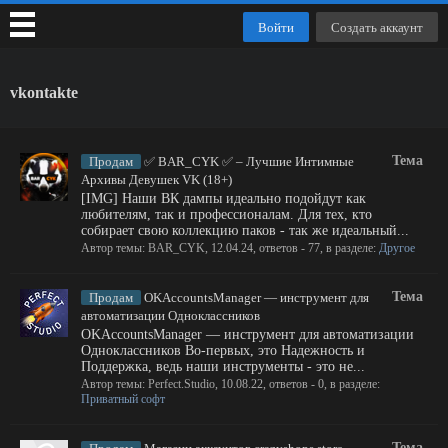
Войти
Создать аккаунт
vkontakte
Тема
Продам
✅ BAR_CYK ✅ – Лучшие Интимные
Архивы Девушек VK (18+)
[IMG] Наши ВК дампы идеально подойдут как
любителям, так и профессионалам. Для тех, кто
собирает свою коллекцию паков - так же идеальный...
Автор темы:
BAR_CYK
,
12.04.24
, ответов - 77, в разделе:
Другое
Тема
Продам
OKAccountsManager — инструмент для
автоматизации Одноклассников
OKAccountsManager — инструмент для автоматизации
Одноклассников Во-первых, это Надежность и
Поддержка, ведь наши инструменты - это не...
Автор темы:
Perfect.Studio
,
10.08.22
, ответов - 0, в разделе:
Приватный софт
Тема