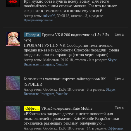
Крч нужно бота научить всему всему. Для этого
пообщайтесь с ним сколько можете. Он что не знает
сохранит в текстовик, а я потом ему это всё...
Автор темы:
inkviz96
,
30.08.18
, ответов - 3, в разделе:
Программирование
Тема
Продам
Группа VK 8.200 подписчиков (1.5к-2.5к
руб)
ПРОДАМ ГРУППУ VK Сообщество тематическое,
продаю из-за ненадобности Способы передачи: смена
владельца или вк страница (готов через гарант)...
Автор темы:
Malinotron
,
29.07.18
, ответов - 0, в разделе:
Skype,
Вконтакте, Instagram, Youtube
Тема
Бесконечная халявная накрутка лайков/уников ВК
[SPOILER]
Автор темы:
Gooderzz
,
15.03.18
, ответов - 3, в разделе:
Skype,
Вконтакте, Instagram, Youtube
Тема
Оффтоп
VK заблокировали Kate Mobile
«ВКонтакте» закрыла доступ к ленте новостей для
пользователей приложения Kate Mobile Разработчики
отказались размещать рекламу, одобренную...
Автор темы:
Gooderzz
,
15.03.18
, ответов - 14, в разделе:
Оффтопик