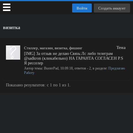
Войти
Создать аккаунт
визитка
Тема
Стиллер, магазин, визитка, фишинг
[IMG] За отзыв не делаю Связь:Лс либо телеграм
@sadkron (кликабельно) НА ГАРАНТА СОГЛАСЕН P.S
Я ресселер
Автор темы:
BusterPad
,
10.09.18
, ответов - 2, в разделе:
Предлагаю
Работу
Показано результатов: с 1 по 1 из 1.