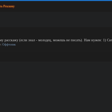
ть Рекламу
му расскажу (если знал - молодец, можешь не писать). Нам нужен: 1) Сим
е:
Оффтопик