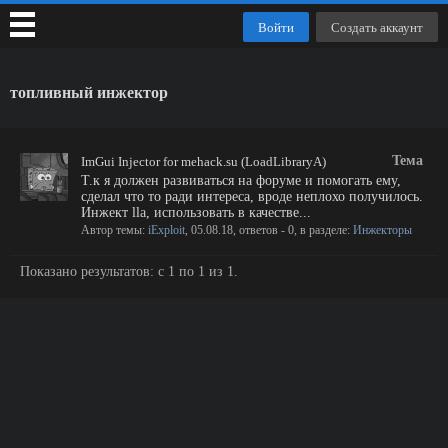
Войти
Создать аккаунт
топливный инжектор
Тема
ImGui Injector for mehack.su (LoadLibraryA)
Т.к я должен развиваться на форуме и помогать ему,
сделал что то ради интереса, вроде неплохо получилось.
Инжект lla, использовать в качестве...
Автор темы:
iExploit
,
05.08.18
, ответов - 0, в разделе:
Инжекторы
Показано результатов: с 1 по 1 из 1.