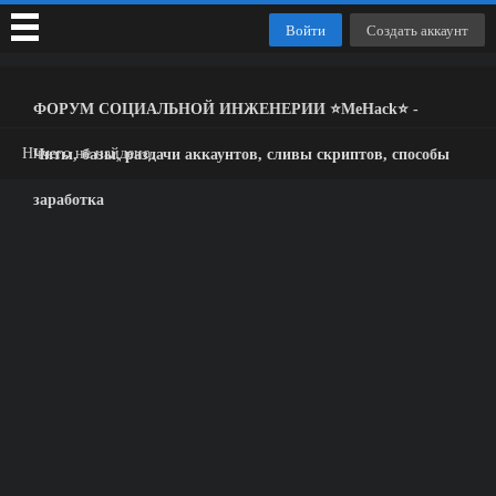
Войти
Создать аккаунт
ФОРУМ СОЦИАЛЬНОЙ ИНЖЕНЕРИИ ⭐️MeHack⭐️ -
Ничего не найдено.
Читы, базы, раздачи аккаунтов, сливы скриптов, способы
заработка