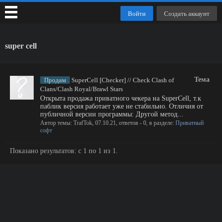
Войти
Создать аккаунт
super cell
Тема
Продам
SuperCell [Checker] // Check Clash of
Clans/Clash Royal/Brawl Stars
Открыта продажа приватного чекера на SuperCell, т.к
паблик версия работает уже не стабильно. Отличия от
публичной версии программы: Другой метод...
Автор темы:
TrafTok
,
07.10.21
, ответов - 0, в разделе:
Приватный
софт
Показано результатов: с 1 по 1 из 1.