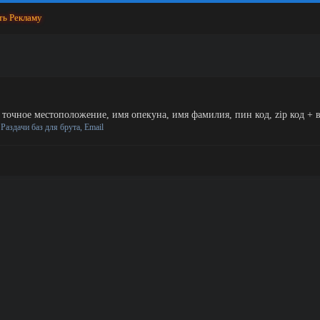
ть Рекламу
ь, точное местоположение, имя опекуна, имя фамилия, пин код, zip код + в
:
Раздачи баз для брута, Email