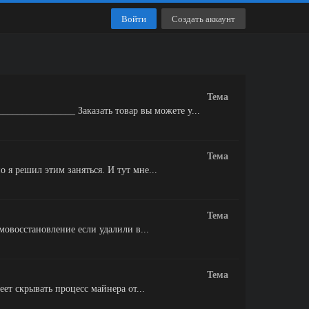
Войти
Создать аккаунт
Тема
_____________ Заказать товар вы можете у...
Тема
 я решил этим заняться. И тут мне...
Тема
овосстановление если удалили в...
Тема
ет скрывать процесс майнера от...