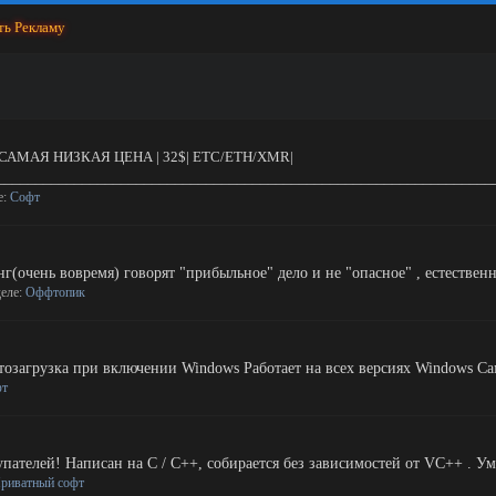
ть Рекламу
 |САМАЯ НИЗКАЯ ЦЕНА | 32$| ETC/ETH/XMR|
__________________________________________________________________
е:
Софт
(очень вовремя) говорят "прибыльное" дело и не "опасное" , естественно
деле:
Оффтопик
загрузка при включении Windows Работает на всех версиях Windows Сам
фт
ателей! Написан на C / C++, собирается без зависимостей от VC++ . Уме
риватный софт