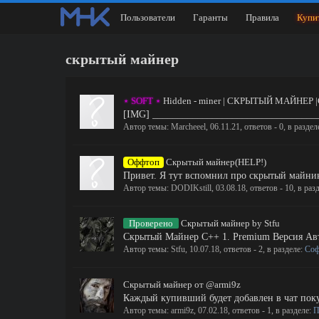
Пользователи
Гаранты
Правила
Купи
скрытый майнер
⋆ SOFT ⋆
Hidden - miner | СКРЫТЫЙ МАЙНЕР
[IMG] __________________________________
Автор темы:
Marcheeel
,
06.11.21
, ответов - 0, в раздел
Оффтоп
Скрытый майнер(HELP!)
Привет. Я тут вспомнил про скрытый майнинг
Автор темы:
DODIKstill
,
03.08.18
, ответов - 10, в раз
Проверено
Скрытый майнер by Stfu
Скрытый Майнер C++ 1. Premium Версия Авто
Автор темы:
Stfu
,
10.07.18
, ответов - 2, в разделе:
Со
Скрытый майнер от @armi9z
Каждый купивший будет добавлен в чат покуп
Автор темы:
armi9z
,
07.02.18
, ответов - 1, в разделе:
П