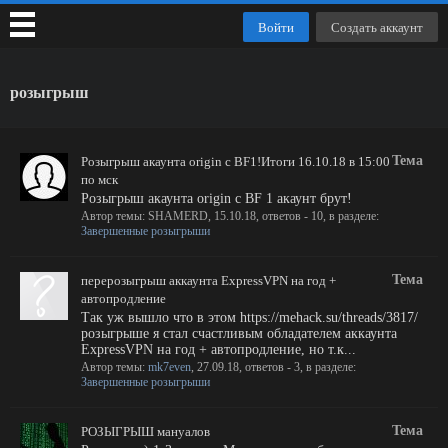
Войти
Создать аккаунт
розыгрыш
Тема
Розыгрыш акаунта origin с BF1!Итоги 16.10.18 в 15:00
по мск
Розыгрыш акаунта origin с BF 1 акаунт брут!
Автор темы:
SHAMERD
,
15.10.18
, ответов - 10, в разделе:
Завершенные розыгрыши
Тема
перерозыгрыш аккаунта ExpressVPN на год +
автопродление
Так уж вышло что в этом https://mehack.su/threads/3817/
розыгрыше я стал счастливым обладателем аккаунта
ExpressVPN на год + автопродление, но т.к...
Автор темы:
mk7even
,
27.09.18
, ответов - 3, в разделе:
Завершенные розыгрыши
Тема
РОЗЫГРЫШ мануалов