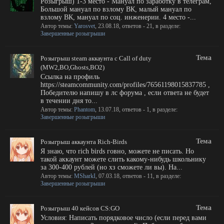
Розыгрыш) 1-3 место - Мануал по заработку в телеграм,
Большой мануал по взлому ВК, малый мануал по
взлому ВК, мануал по соц. инженерии. 4 место -...
Автор темы:
Yarosvet
,
23.08.18
, ответов - 21, в разделе:
Завершенные розыгрыши
Тема
Розыгрыш steam аккаунта с Call of duty
(MW2,BO,Ghosts,BO2)
Ссылка на профиль
https://steamcommunity.com/profiles/76561198015837785 ,
Победителю напишу в лс форума , если ответа не будет
в течении дня то...
Автор темы:
Phantom
,
13.07.18
, ответов - 1, в разделе:
Завершенные розыгрыши
Тема
Розыгрыш аккаунта Rich-Birds
Я знаю, что rich birds говно, можете не писать. Но
такой аккаунт можете слить какому-нибудь школьнику
за 300-400 рублей (но хз сможете ли вы). На...
Автор темы:
MSharkI
,
07.03.18
, ответов - 11, в разделе:
Завершенные розыгрыши
Тема
Розыгрыш 40 кейсов CS:GO
Условия: Написать порядковое число (если перед вами