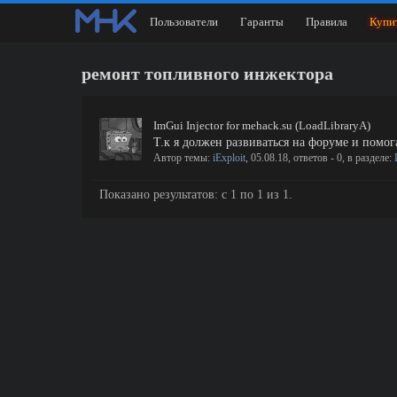
Пользователи
Гаранты
Правила
Купи
ремонт топливного инжектора
ImGui Injector for mehack.su (LoadLibraryA)
Т.к я должен развиваться на форуме и помогат
Автор темы:
iExploit
,
05.08.18
, ответов - 0, в разделе:
Показано результатов: с 1 по 1 из 1.