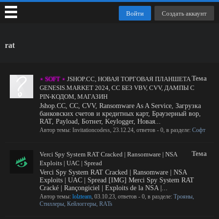
Войти
Создать аккаунт
rat
Тема
⋆ SOFT ⋆
JSHOP.CC, НОВАЯ ТОРГОВАЯ ПЛАНШЕТА
GENESIS.MARKET 2024, CC БЕЗ VBV, CVV, ДАМПЫ С
PIN-КОДОМ, МАГАЗИН
Jshop.CC, CC, CVV, Ransomware As A Service, Загрузка
банковских счетов и кредитных карт, Браузерный вор,
RAT, Payload, Ботнет, Keylogger, Новая...
Автор темы:
Invitationcodess
,
23.12.24
, ответов - 0, в разделе:
Софт
Тема
Verci Spy System RAT Cracked | Ransomware | NSA
Exploits | UAC | Spread
Verci Spy System RAT Cracked | Ransomware | NSA
Exploits | UAC | Spread [IMG] Merci Spy System RAT
Cracké | Rançongiciel | Exploits de la NSA |...
Автор темы:
lolzteam
,
03.10.23
, ответов - 0, в разделе:
Трояны,
Стиллеры, Кейлоггеры, RATs