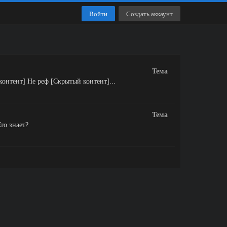
Войти
Создать аккаунт
Тема
контент] Не реф [Скрытый контент]...
Тема
то знает?