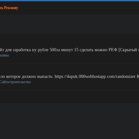
ть Рекламу
йт для заработка ну рубле 500за минут 15 сделать можно РЕФ [Скрытый 
алява
ло которое должно выпасть: https://4upuk.000webhostapp.com/randomizer К
Сайтостроительство