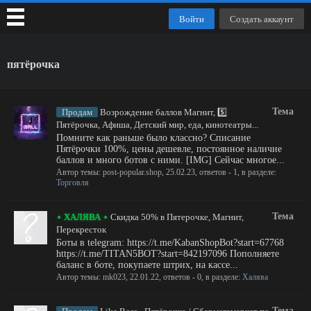
Войти
Создать аккаунт
пятёрочка
Тема
Продам
Возрождение баллов Магнит, 5️⃣
Пятёрочка, Афиша, Детский мир, еда, кинотеатры...
Помните как раньше было классно? Списание
Пятёрочки 100%, цены дешевле, постоянное наличие
баллов и много ботов с ними. [IMG] Сейчас многое...
Автор темы:
post-popular.shop
,
25.02.23
, ответов - 1, в разделе:
Торговля
Тема
⋆ ХАЛЯВА ⋆
Скидка 50% в Пятерочке, Магнит,
Перекресток
Боты в telegram: https://t.me/KabanShopBot?start=67768
https://t.me/TITAN5BOT?start=842197096 Пополняете
баланс в боте, покупаете штрих, на кассе...
Автор темы:
mk023
,
22.01.22
, ответов - 0, в разделе:
Халява
Тема