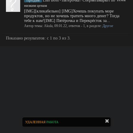
Продам
Like Boss - Пятёрочка / Сбермегамаркет по
низким ценам
[IMG][кликабельно] [IMG]Хочешь покупать море
продуктов, но не хочешь тратить много денег? Тогда
тебе к нам![IMG] Пятёрочка и Перекрёсток за...
Автор темы:
Akula
,
09.01.22
, ответов - 1, в разделе:
Другое
Показано результатов: с 1 по 3 из 3.
УДАЛЕННАЯ
РАБОТА