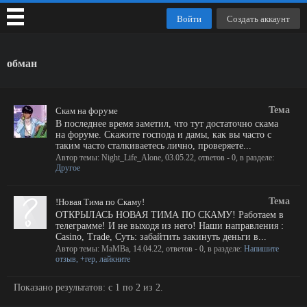
Войти
Создать аккаунт
обман
Тема
Скам на форуме
В последнее время заметил, что тут достаточно скама
на форуме. Скажите господа и дамы, как вы часто с
таким часто сталкиваетесь лично, проверяете...
Автор темы:
Night_Life_Alone
,
03.05.22
, ответов - 0, в разделе:
Другое
Тема
!Новая Тима по Скаму!
ОТКРЫЛАСЬ НОВАЯ ТИМА ПО СКАМУ! Работаем в
телеграмме! И не выходя из него! Наши направления :
Casino, Trade, Суть: забайтить закинуть деньги в...
Автор темы:
MaMBa
,
14.04.22
, ответов - 0, в разделе:
Напишите
отзыв, +rep, лайкните
Показано результатов: с 1 по 2 из 2.