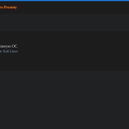
ть Рекламу
новную ОС
ле:
Kali Linux