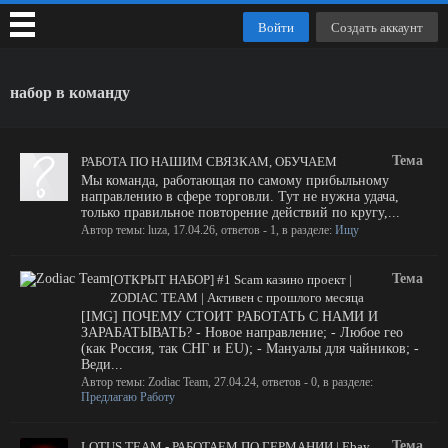
Войти
Создать аккаунт
набор в команду
Тема
РАБОТА ПО НАШИМ СВЯЗКАМ, ОБУЧАЕМ
Мы команда, работающая по самому прибыльному
направлению в сфере торговли. Тут не нужна удача,
только правильное повторение действий по кругу,...
Автор темы:
luza
,
17.04.26
, ответов - 1, в разделе:
Ищу
Тема
[ОТКРЫТ НАБОР] #1 Scam казино проект |
ZODIAC TEAM | Активен с прошлого месяца
[IMG] ПОЧЕМУ СТОИТ РАБОТАТЬ С НАМИ И
ЗАРАБАТЫВАТЬ? - Новое направление; - Любое гео
(как Россия, так СНГ и EU); - Мануалы для чайников; -
Веди...
Автор темы:
Zodiac Team
,
27.04.24
, ответов - 0, в разделе:
Предлагаю Работу
Тема
LOTUS TEAM - РАБОТАЕМ ПО ГЕРМАНИИ | Ebay,