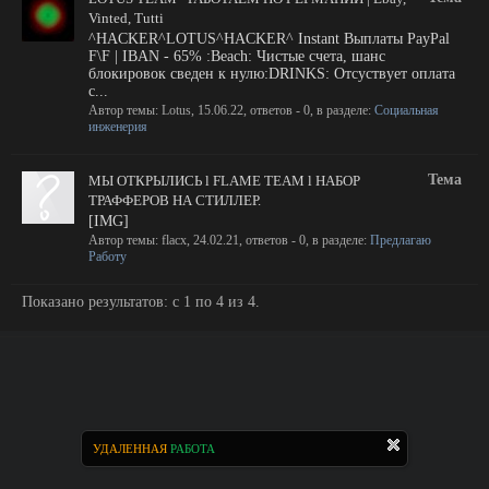
Vinted, Tutti
^HACKER^LOTUS^HACKER^ Instant Выплаты PayPal
F\F | IBAN - 65% :Beach: Чистые счета, шанс
блокировок сведен к нулю:DRINKS: Отсуствует оплата
с...
Автор темы:
Lotus
,
15.06.22
, ответов - 0, в разделе:
Социальная
инженерия
Тема
МЫ ОТКРЫЛИСЬ l FLAME TEAM l НАБОР
ТРАФФЕРОВ НА СТИЛЛЕР.
[IMG]
Автор темы:
flacx
,
24.02.21
, ответов - 0, в разделе:
Предлагаю
Работу
Показано результатов: с 1 по 4 из 4.
УДАЛЕННАЯ
РАБОТА