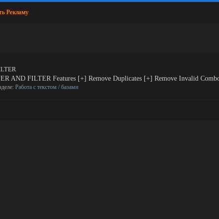
ть Рекламу
ILTER
FILTER Features [+] Remove Duplicates [+] Remove Invalid Combos [+
азделе:
Работа с текстом / базами