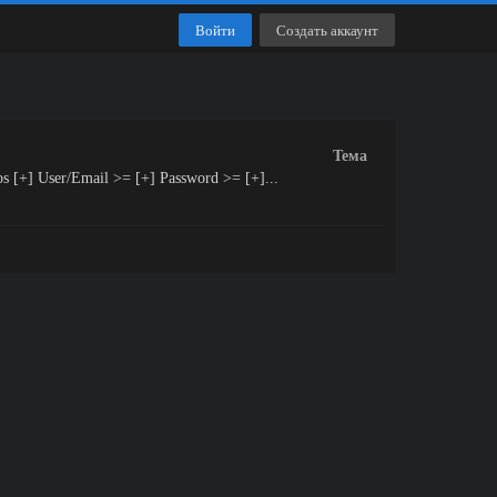
Войти
Создать аккаунт
Тема
] User/Email >= [+] Password >= [+]...