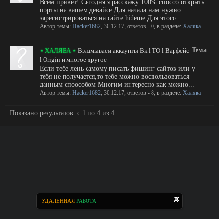
Всем привет! Сегодня я расскажу 100% способ открыть
порты на вашем девайсе Для начала нам нужно
зарегистрироваться на сайте hideme Для этого...
Автор темы:
Hacker1682
,
30.12.17
, ответов - 0, в разделе:
Халява
Тема
⋆ ХАЛЯВА ⋆
Взламываем аккаунты Вк l TO l Варфейс
l Origin и многое другое
Если тебе лень самому писать фишинг сайтов или у
тебя не получается,то тебе можно воспользоваться
данным споособом Многим интересно как можно...
Автор темы:
Hacker1682
,
30.12.17
, ответов - 8, в разделе:
Халява
Показано результатов: с 1 по 4 из 4.
УДАЛЕННАЯ
РАБОТА