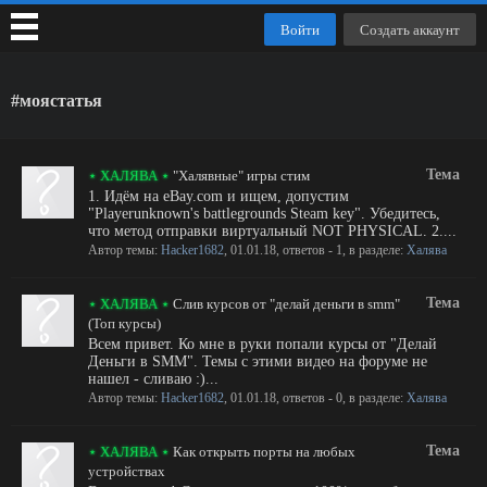
Войти
Создать аккаунт
#моястатья
Тема
⋆ ХАЛЯВА ⋆
"Халявные" игры стим
1. Идём на eBay.com и ищем, допустим
"Playerunknown's battlegrounds Steam key". Убедитесь,
что метод отправки виртуальный NOT PHYSICAL. 2....
Автор темы:
Hacker1682
,
01.01.18
, ответов - 1, в разделе:
Халява
Тема
⋆ ХАЛЯВА ⋆
Слив курсов от "делай деньги в smm"
(Топ курсы)
Всем привет. Ко мне в руки попали курсы от "Делай
Деньги в SMM". Темы с этими видео на форуме не
нашел - сливаю :)...
Автор темы:
Hacker1682
,
01.01.18
, ответов - 0, в разделе:
Халява
Тема
⋆ ХАЛЯВА ⋆
Как открыть порты на любых
устройствах