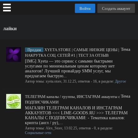
Войти
Создать аккаунт
лайки
Тема
Продам
XYETA.STORE | САМЫЕ НИЗКИЕ ЦЕНЫ |
НАКРУТКА СОЦ. СЕТЕЙ #1 | ТЕСТ ЗА ОТЗЫВ
[IMG] Xyeta — это сервис с самыми быстрыми
услугами по минимальным ценам которому нет
аналогов! Лучший провайдер SMM услуг, мы
предлагаем быструю...
Автор темы:
xyeta.store
,
31.12.25
, ответов - 16, в разделе:
Другое
Тема
ТЕЛЕГРАМ каналы / группы, ИНСТАГРАМ аккаунты с
ПОДПИСЧИКАМИ
МАГАЗИН ТЕЛЕГРАМ КАНАЛОВ И ИНСТАГРАМ
АККАУНТОВ <<< LIME-GOODS.RU >>> ТЕЛЕГРАМ
КАНАЛЫ С ПОДПИСЧИКАМИ: - Тематика каналов:
крипта (англ / ру),...
Автор темы:
Alex_Store
,
13.02.25
, ответов - 0, в разделе:
Социальные сети