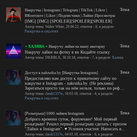
Тема
Накрутка | Instagram | Telegram | TikTok | Likee |
ВКонтакте | Likee | Подписчики | Лайки |Просмотры
[IMG] [IMG] [SPOILER][SPOILER][SPOILER]
Автор темы:
Walter White
,
29.06.22
, ответов - 0, в разделе:
Раскрутка в соц.сетях
Тема
⋆ ХАЛЯВА ⋆
Накручу лайки на вашу аватарку
Накручу лайки на фотку в вк Кидайте ссылку
Автор темы:
DKRBLX
,
30.10.18
, ответов - 7, в разделе:
Халява
Тема
Доступ к nakrutka.by [Накрутка Instagram]
Предоставляю вам доступ к приватному сайту по
накрутке в Instagram - nakrutka.by. (Не реклама)
Зарегаться просто так на нём нельзя, только по реф....
Автор темы:
danik1337ts
,
10.03.18
, ответов - 4, в разделе:
Раскрутка в соц.сетях
Тема
[Розыгрыш] 1000 лайков Instagram
Доброго времени суток, форумчане! Мой первый
розыгрыш! Решил первый розыгрыш сделать с призом
"Лайки в Instagram". ♥ Условия участия: Написать в...
Автор темы:
danik1337ts
,
04.03.18
, ответов - 6, в разделе: