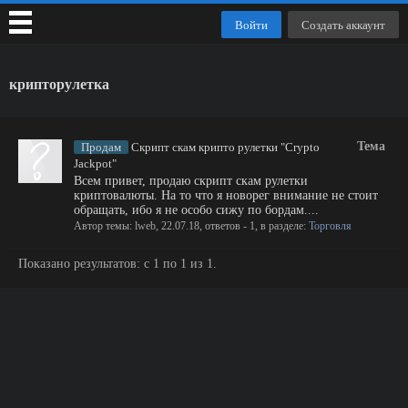
Войти
Создать аккаунт
крипторулетка
Тема
Продам
Скрипт скам крипто рулетки "Crypto
Jackpot"
Всем привет, продаю скрипт скам рулетки
криптовалюты. На то что я новорег внимание не стоит
обращать, ибо я не особо сижу по бордам....
Автор темы:
lweb
,
22.07.18
, ответов - 1, в разделе:
Торговля
Показано результатов: с 1 по 1 из 1.