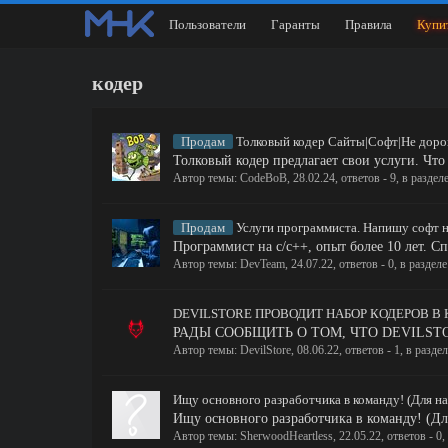
Пользователи
Гаранты
Правила
Купи
кодер
Продам
Толковый кодер Сайты|Софт|Не дорого 
Толковый кодер предлагает свои услуги. Что
Автор темы:
CodeBoB
,
28.02.24
, ответов - 9, в раздел
Продам
Услуги программиста. Напишу софт н
Программист на с/с++, опыт более 10 лет. С
Автор темы:
DevTeam
,
24.07.22
, ответов - 0, в раздел
DEVILSTORE ПРОВОДИТ НАБОР КОДЕРОВ В
РАДЫ СООБЩИТЬ О ТОМ, ЧТО DEVILSTORE О
Автор темы:
DevilStore
,
08.06.22
, ответов - 1, в разде
Ищу основного разработчика в команду! (Для на
Ищу основного разработчика в команду! (Для
Автор темы:
SherwoodHeartless
,
22.05.22
, ответов - 0