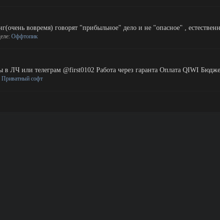
(очень вовремя) говорят "прибыльное" дело и не "опасное" , естественно
деле:
Оффтопик
ы в ЛЧ или телеграм @first0102 Работа через гаранта Оплата QIWI Бюд
:
Приватный софт