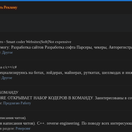
ть Рекламу
- Smart coder Websites|Soft|Not expensive
 могу: Разработка сайтов Разработка софта Парсеры, чекеры, Авторегист
е:
Другое
а c/c++/c#
пециализируюсь на ботах, лойдерах, майнерах, руткитах, шеллкодах и ин
е:
Другое
 КОМАНДУ
ТКРЫВАЕТ НАБОР КОДЕРОВ В КОМАНДУ. Заинтересованы в сотруднич
ле:
Предлагаю Работу
писания читов).
 написания читов). C++. reverse engineering. По поводу всех интересую
, в разделе:
Реверсинг