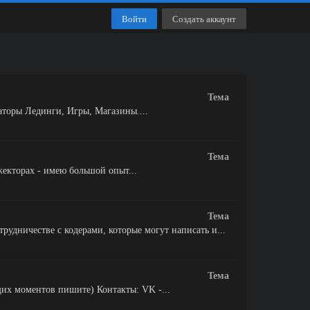
Войти
Создать аккаунт
Тема
раторы Лединги, Игры, Магазины....
Тема
жекторах - имею большой опыт...
Тема
естве с кодерами, которые могут написать и...
Тема
щих моментов пишите) Контакты: VK -...