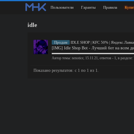
Пользователи
Гаранты
Правила
Купи
idle
Продам
IDLE SHOP | KFC 50% | Яндекс.Лавка |
[IMG] Idle Shop Bot - Лучший бот 
▬▬▬▬▬▬▬▬▬▬▬▬▬▬▬▬▬▬▬▬▬ [S
Автор темы:
nenotice
,
15.11.21
, ответов - 1, в разделе:
Показано результатов: с 1 по 1 из 1.