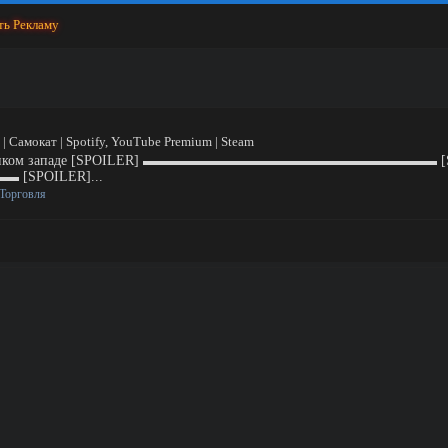
ть Рекламу
 Самокат | Spotify, YouTube Premium | Steam
на всем диком западе [SPOILER] ▬▬▬▬▬▬▬▬▬▬▬▬▬▬▬▬▬▬▬▬▬ [
POILER]...
Торговля