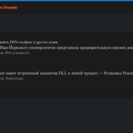
ть Рекламу
влять DNS-спуфинг и другие атаки
 Нью-Йоркского университетов представила предварительную версию докл
еле:
Веб уязвимости
ker имеет встроенный инжектор DLL в любой процесс. • Установка Process
еле:
Инжекторы