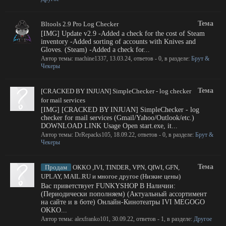
Тема
Bltools 2.9 Pro Log Checker
[IMG] Update v2.9 -Added a check for the cost of Steam
inventory -Added sorting of accounts with Knives and
Gloves. (Steam) -Added a check for...
Автор темы:
machine1337
,
13.03.24
, ответов - 0, в разделе:
Брут &
Чекеры
Тема
[CRACKED BY INJUAN] SimpleChecker - log checker
for mail services
[IMG] [CRACKED BY INJUAN] SimpleChecker - log
checker for mail services (Gmail/Yahoo/Outlook/etc.)
DOWNLOAD LINK Usage Open start.exe, it...
Автор темы:
DrRepacks105
,
18.09.22
, ответов - 0, в разделе:
Брут &
Чекеры
Тема
Продам
ОККО ,IVI, TINDER, VPN, QIWI, GFN,
UPLAY, MAIL.RU и многое другое (Низкие цены)
Вас приветствует FUNKYSHOP В Наличии:
(Периодически пополняем) (Актуальный ассортимент
на сайте и в боте) Онлайн-Кинотеатры IVI MEGOGO
OKKO...
Автор темы:
alexfranko101
,
30.09.22
, ответов - 1, в разделе:
Другое