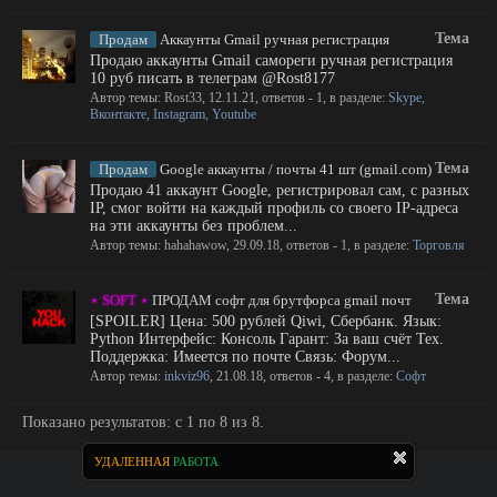
Тема
Продам
Аккаунты Gmail ручная регистрация
Продаю аккаунты Gmail самореги ручная регистрация
10 руб писать в телеграм @Rost8177
Автор темы:
Rost33
,
12.11.21
, ответов - 1, в разделе:
Skype,
Вконтакте, Instagram, Youtube
Тема
Продам
Google аккаунты / почты 41 шт (gmail.com)
Продаю 41 аккаунт Google, регистрировал сам, с разных
IP, смог войти на каждый профиль со своего IP-адреса
на эти аккаунты без проблем...
Автор темы:
hahahawow
,
29.09.18
, ответов - 1, в разделе:
Торговля
Тема
⋆ SOFT ⋆
ПРОДАМ софт для брутфорса gmail почт
[SPOILER] Цена: 500 рублей Qiwi, Сбербанк. Язык:
Python Интерфейс: Консоль Гарант: За ваш счёт Тех.
Поддержка: Имеется по почте Связь: Форум...
Автор темы:
inkviz96
,
21.08.18
, ответов - 4, в разделе:
Софт
Показано результатов: с 1 по 8 из 8.
УДАЛЕННАЯ
РАБОТА