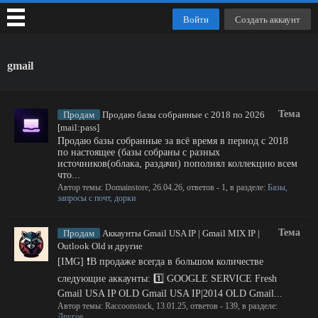
Войти
Создать аккаунт
gmail
Тема
Продам
Продаю базы собранные с 2018 по 2026
[mail:pass]
Продаю базы собранные за всё время в период с 2018
по настоящее (базы собраны с разных
источников(облака, раздачи) пополнял коллекцию всем
что...
Автор темы:
Domainstore
,
26.04.26
, ответов - 1, в разделе:
Базы,
запросы с почт, дорки
Тема
Продам
Аккаунты Gmail USA IP | Gmail MIX IP |
Outlook Old и другие
[IMG] ❗️В продаже всегда в большом количестве
следующие аккаунты: 1️⃣ GOOGLE SERVICE Fresh
Gmail USA IP OLD Gmail USA IP|2014 OLD Gmail...
Автор темы:
Raccoonstock
,
13.01.25
, ответов - 139, в разделе:
Другое