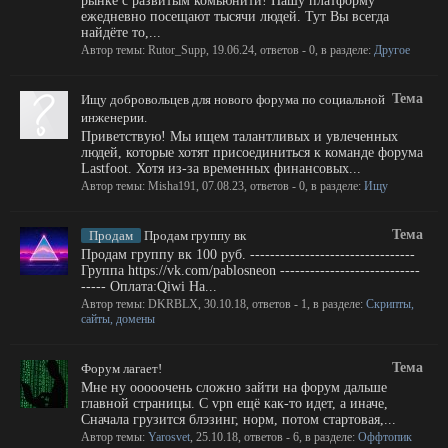
рынке с развитым комьюнити! Нашу платформу
ежедневно посещают тысячи людей. Тут Вы всегда
найдёте то,...
Автор темы:
Rutor_Supp
,
19.06.24
, ответов - 0, в разделе:
Другое
Тема
Ищу добровольцев для нового форума по социальной
инженерии.
Приветствую! Мы ищем талантливых и увлеченных
людей, которые хотят присоединиться к команде форума
Lastfoot. Хотя из-за временных финансовых...
Автор темы:
Misha191
,
07.08.23
, ответов - 0, в разделе:
Ищу
Тема
Продам
Продам группу вк
Продам группу вк 100 руб. ---------------------------------
Группа https://vk.com/pablosneon ----------------------------
----- Оплата:Qiwi На...
Автор темы:
DKRBLX
,
30.10.18
, ответов - 1, в разделе:
Скрипты,
сайты, домены
Тема
Форум лагает!
Мне ну ооооочень сложно зайти на форум дальше
главной страницы. С vpn ещё как-то идет, а иначе,
Сначала грузится блэзинг, норм, потом стартовая,...
Автор темы:
Yarosvet
,
25.10.18
, ответов - 6, в разделе:
Оффтопик