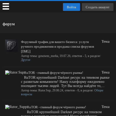
Войти
Создать аккаунт
форум
Тема
Форумный трафик для вашего бизнеса: услуги
ручного продвижения и продажа списка форумов
[IMG]
Автор темы:
genenem_media
,
19.07.26
, ответов - 5, в разделе:
Другое
Тема
RuTOR - главный форум чёрного рынка!
RuTOR крупнейший Darknet ресурс на теневом рынке
с развитым комьюнити! Нашу платформу ежедневно
посещают тысячи людей. Тут Вы всегда найдёте то,...
Автор темы:
Rutor.Sup
,
29.06.24
, ответов - 0, в разделе:
Общие
вопросы
Тема
RuTOR - главный форум чёрного рынка!
RuTOR крупнейший Darknet ресурс на теневом