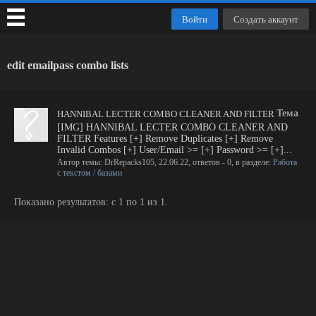
Войти
Создать аккаунт
edit emailpass combo lists
Тема
HANNIBAL LECTER COMBO CLEANER AND FILTER
[IMG] HANNIBAL LECTER COMBO CLEANER AND
FILTER Features [+] Remove Duplicates [+] Remove
Invalid Combos [+] User/Email >= [+] Password >= [+]...
Автор темы:
DrRepacks105
,
22.06.22
, ответов - 0, в разделе:
Работа
с текстом / базами
Показано результатов: с 1 по 1 из 1.