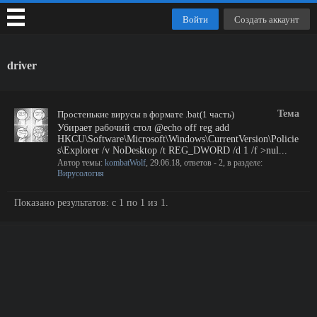
Войти
Создать аккаунт
driver
Тема
Простенькие вирусы в формате .bat(1 часть)
Убирает рабочий стол @echo off reg add
HKCU\Software\Microsoft\Windows\CurrentVersion\Policie
s\Explorer /v NoDesktop /t REG_DWORD /d 1 /f >nul...
Автор темы:
kombatWolf
,
29.06.18
, ответов - 2, в разделе:
Вирусология
Показано результатов: с 1 по 1 из 1.