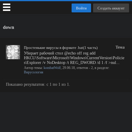
Войти
Создать аккаунт
down
Тема
Простенькие вирусы в формате .bat(1 часть)
Убирает рабочий стол @echo off reg add
HKCU\Software\Microsoft\Windows\CurrentVersion\Policie
s\Explorer /v NoDesktop /t REG_DWORD /d 1 /f >nul...
Автор темы:
kombatWolf
,
29.06.18
, ответов - 2, в разделе:
Вирусология
Показано результатов: с 1 по 1 из 1.