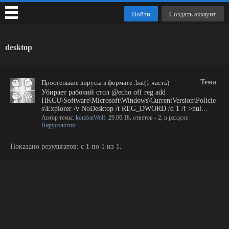
Войти
Создать аккаунт
desktop
Тема
Простенькие вирусы в формате .bat(1 часть)
Убирает рабочий стол @echo off reg add
HKCU\Software\Microsoft\Windows\CurrentVersion\Policie
s\Explorer /v NoDesktop /t REG_DWORD /d 1 /f >nul...
Автор темы:
kombatWolf
,
29.06.18
, ответов - 2, в разделе:
Вирусология
Показано результатов: с 1 по 1 из 1.