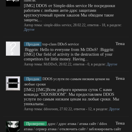
панели.
[IMG] DDOS от Simple-ddos service Не посредники
работаем с любыми анти-ддос защитами
круглосуточный прием заказов Мы обходим такие
защиты,...
Автор темы:
simple-ddos service
,
28.02.22
, ответов - 18, в разделе:
Другое
Тема
Продам
top-class DDoS service
:Biggrin: Hello to everyone from Mr.DDoS! :Biggrin:
[IMG] Our field of activity is the destruction of your
competitors for little money. Having...
Автор темы:
MrDDoS
,
20.02.22
, ответов - 0, в разделе:
Другое
Тема
Продам
DDOS услуги по самым низким ценам на
любые сроки
[IMG] [IMG]Всем доброго времени суток С вами
команда “DDOSROOM”. Мы предоставляем DDOS
услуги по самым низким ценам на любые сроки. Мы
уникальны...
Автор темы:
ddosroom
,
27.02.22
, ответов - 12, в разделе:
Другое
Тема
Проверено
ддос / ддос атака / атака сайт / ddos
атака / сервер атака / отключить сайт / заблокировать сайт