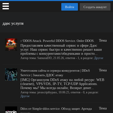
Войти
Создать аккаунт
ддос услуги
Тема
✅DDOS Attack. Powerful DDOS Service. Order DDOS.
Предоставляем качественный сервис в сфере Ддос
услуг. Наш сервис быстро и качественно решит ваши
проблемы с конкурентами/обидчиками и просто...
Автор темы:
SamuraiDD
,
21.05.26
, ответов - 1, в разделе:
Другое
Тема
Уничтожим сайты и сервера конкурентов | DDoS
Service | Заказать ДДОС атаку
[IMG] Организуем DDoS атаку на любой ресурс: WEB
(clearnet), VPS/VDS, IP-TV, TCP/UDP Applications.
Почему мы? Мы всегда онлайн; Возврат денег...
Автор темы:
javascriptbypass
,
10.06.25
, ответов - 0, в разделе:
Другое
Тема
Ddos от Simple-ddos service. Обход защит. Аренда