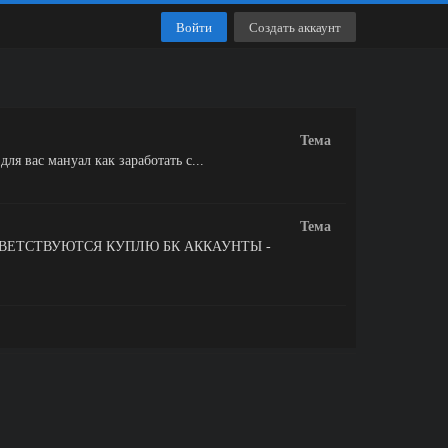
Войти
Создать аккаунт
Тема
ля вас мануал как заработать с...
Тема
НТ ПРИВЕТСТВУЮТСЯ КУПЛЮ БК АККАУНТЫ -