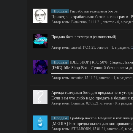
Продам
Разработка телеграмм ботов.
Привет, я разрабатываю ботов в телеграмм.
Автор темы:
Blankerino
,
21.11.21
, ответов - 0, в разде
Продаю бота в телеграм (самописный)
.
Автор темы:
xursed
,
17.11.21
, ответов - 1, в разделе:
С
Продам
IDLE SHOP | KFC 50% | Яндекс.Лавка |
[IMG] Idle Shop Bot - Лучший бот 
▬▬▬▬▬▬▬▬▬▬▬▬▬▬▬▬▬▬▬▬▬ [S
Автор темы:
nenotice
,
15.11.21
, ответов - 1, в разделе:
Аренда телеграмм бота для продажи чего угодно
Если вам что либо надо продать в большиx к
Автор темы:
Lomaster
,
02.05.21
, ответов - 0, в разделе
Продам
Граббер постов Telegram и публикаци
[MEDIA] Бот предназначен для копирования 
Автор темы:
STILLBORN
,
15.01.21
, ответов - 0, в ра