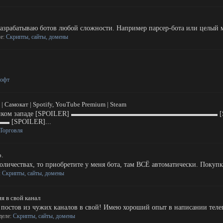
 Разрабатываю ботов любой сложности. Например парсер-бота или целый м
ле:
Скрипты, сайты, домены
офт
 Самокат | Spotify, YouTube Premium | Steam
на всем диком западе [SPOILER] ▬▬▬▬▬▬▬▬▬▬▬▬▬▬▬▬▬▬▬▬▬ [
POILER]...
Торговля
.
оличестваx, то приобретите у меня бота, там ВСЁ автоматически. Покупка
:
Скрипты, сайты, домены
я в свой канал
постов из чужих каналов в свой! Имею хороший опыт в написании телегр
зделе:
Скрипты, сайты, домены