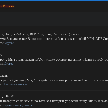
ть Рекламу
, cisco, любой VPN, RDP Corp, в виде ботов и т.д.) в сети
а Выкупаем все Ваши корп.доступы (citrix, cisco, любой VPN, RDP Corp, в
деле:
Другое
ну
орону Мы готовы давать ВАМ лучшие условия на рынке: Наши потребност
еле:
Другое
задачи
крипт? Сделаем[IMG] Я разработчик у которого более 2 лет опыта и я точ
ле:
Программирование
 ЦЕНА 300
и навариться на ком-либо.Есть бот который упростит вашу жизнь и само с
ле:
Скрипты, сайты, домены