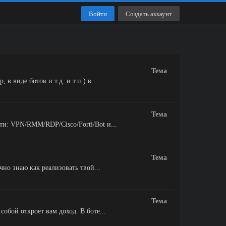
Войти
Создать аккаунт
Тема
 виде ботов и т.д. и т.п.) в...
Тема
и: VPN/RMM/RDP/Cisco/Forti/Bot и...
Тема
но знаю как реализовать твой...
Тема
обой откроет вам доход. В боте...