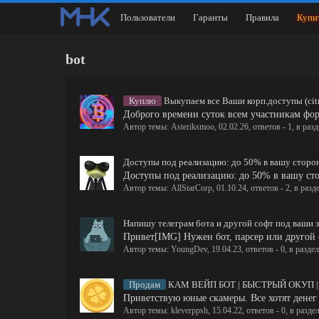
Пользователи
Гаранты
Правила
Купи
bot
Куплю
Выкупаем все Ваши корп.доступы (citrix
Доброго времени суток всем участникам форум
Автор темы:
Asteriksmoo
,
02.02.26
, ответов - 1, в раз
Доступы под реализацию: до 50% в вашу сторо
Доступы под реализацию: до 50% в вашу ст
Автор темы:
AllStarCorp
,
01.10.24
, ответов - 2, в разд
Напишу телеграм бота и другой софт под ваши 
Привет[IMG] Нужен бот, парсер или другой с
Автор темы:
YoungDev
,
19.04.23
, ответов - 0, в разде
Продам
КАМ ВЕЙП БОТ | БЫСТРЫЙ ОКУП |
Приветствую юные скамеры. Все хотят денег 
Автор темы:
kleverppsh
,
15.04.22
, ответов - 0, в разде