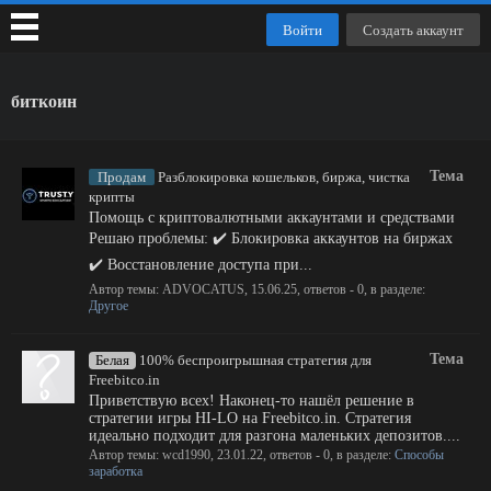
Войти
Создать аккаунт
биткоин
Тема
Продам
Разблокировка кошельков, биржа, чистка
крипты
Помощь с криптовалютными аккаунтами и средствами
Решаю проблемы: ✔️ Блокировка аккаунтов на биржах
✔️ Восстановление доступа при...
Автор темы:
ADVOCATUS
,
15.06.25
, ответов - 0, в разделе:
Другое
Тема
Белая
100% беспроигрышная стратегия для
Freebitco.in
Приветствую всех! Наконец-то нашёл решение в
стратегии игры HI-LO на Freebitco.in. Стратегия
идеально подходит для разгона маленьких депозитов....
Автор темы:
wcd1990
,
23.01.22
, ответов - 0, в разделе:
Способы
заработка