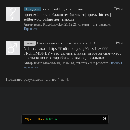
Тема
Продам
btc ex | sellbuy-btc.online
продам 2 акка с балансом биток+эфириум btc ex |
sellbuy-btc.online лог+пароль
Автор темы:
Kokolozoloko
,
21.12.21
, ответов - 0, в разделе:
Торговля
Тема
Белая
Пассивный способ заработка 2018!
№1 - ссылка - https://fruitmoney.org/?u=sairex777
FRUITMONEY - это увлекательный игровой симулятор
с возможностью заработка и вывода реальных...
Автор темы:
Максим210
,
05.02.18
, ответов - 9, в разделе:
Способы
заработка
Показано результатов: с 1 по 4 из 4.
УДАЛЕННАЯ
РАБОТА