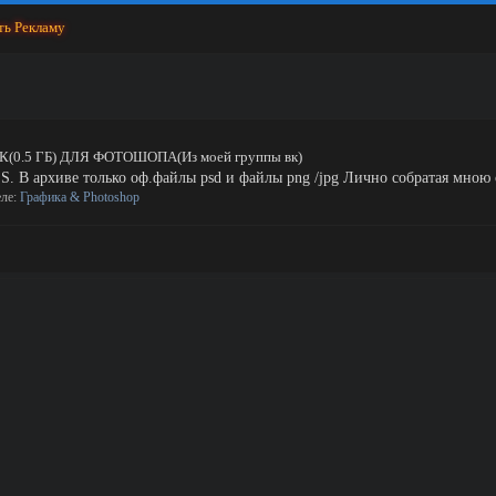
ть Рекламу
0.5 ГБ) ДЛЯ ФОТОШОПА(Из моей группы вк)
2 P.S. В архиве только оф.файлы psd и файлы png /jpg Лично собратая мною
еле:
Графика & Photoshop